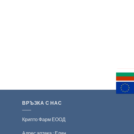
ВРЪЗКА С НАС
Крипто Фарм ЕООД
Адрес аптека : Елин