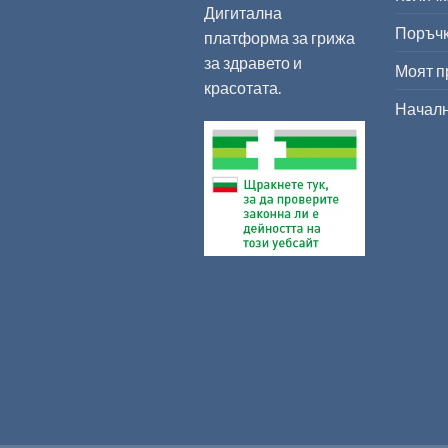
Дигитална
Поръч
платформа за грижа
за здравето и
Моят 
красотата.
Начал