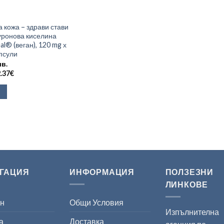
 кожа – здрави стави
уронова киселина
l® (веган), 120 mg х
апсули
лв.
.37
€
ГАЦИЯ
ИНФОРМАЦИЯ
ПОЛЗЕЗНИ
ЛИНКОВЕ
ин
Общи Условия
Изпълнителна
а
Доставка