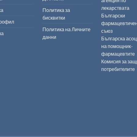
агенция по
лекарствата
ка
Политика за
Български
бисквитки
профил
фармацевтиче
Политика на Личните
съюз
на
данни
Българска асо
на помощник-
фармацевтите
Комисия за защ
потребителите