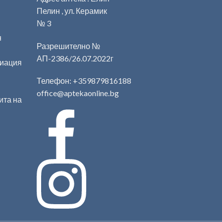
Пелин , ул. Керамик
№ 3
н
Разрешително №
АП-2386/26.07.2022г
циация
Телефон:
+359879816188
office@aptekaonline.bg
ита на