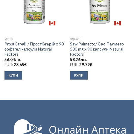
МЪЖЕ
ЗДРАВЕ
ProstCare® / ПростКеър® х 90
Saw Palmetto/ Сао Палмето
софтгел капсули Natural
500 mg х 90 капсули Natural
Factors
Factors
56.04
лв.
58.26
лв.
EUR:
28.65
€
EUR:
29.79
€
КУПИ
КУПИ