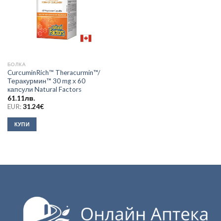
БОЛКА
CurcuminRich™ Theracurmin™/
Теракурмин™ 30 mg х 60
капсули Natural Factors
61.11
лв.
EUR:
31.24
€
КУПИ