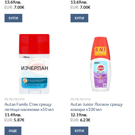
13.69
лв.
13.69
лв.
EUR:
7.00
€
EUR:
7.00
€
КУПИ
КУПИ
ИЗЧЕРПАН
РЕПЕЛЕНТИ
РЕПЕЛЕНТИ
Autan Family Стик срещу
Autan Junior Лосион срещу
летящи насекоми x50 мл
комари x100 мл
11.49
лв.
12.19
лв.
EUR:
5.87
€
EUR:
6.23
€
ОЩЕ
КУПИ