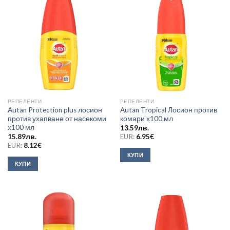
РЕПЕЛЕНТИ
РЕПЕЛЕНТИ
Autan Protection plus лосион
Autan Tropical Лосион против
против ухапване от насекоми
комари х100 мл
х100 мл
13.59
лв.
15.89
лв.
EUR:
6.95
€
EUR:
8.12
€
КУПИ
КУПИ