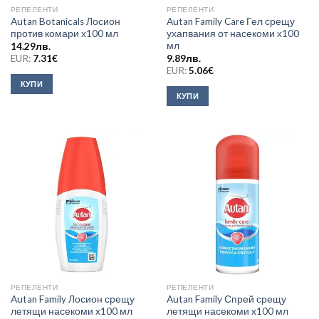
РЕПЕЛЕНТИ
РЕПЕЛЕНТИ
Autan Botanicals Лосион
Autan Family Care Гел срещу
против комари х100 мл
ухапвания от насекоми х100
мл
14.29
лв.
EUR:
7.31
€
9.89
лв.
EUR:
5.06
€
КУПИ
КУПИ
РЕПЕЛЕНТИ
РЕПЕЛЕНТИ
Autan Family Лосион срещу
Autan Family Спрей срещу
летящи насекоми x100 мл
летящи насекоми x100 мл