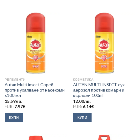
РЕПЕЛЕНТИ
КОЗМЕТИКА
Autan Multi insect Спрей
AUTAN MULTI INSECT сух
против ухапване от насекоми
аерозол против комари и
х100 мл
кърлежи 100ml
15.59
лв.
12.00
лв.
EUR:
7.97
€
EUR:
6.14
€
КУПИ
КУПИ