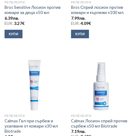
РЕПЕЛЕНТИ
РЕПЕЛЕНТИ
Bros Sensitive Лосион против
Bros Спрей лосион против
комари за деца х50 мл
комари и кърлежи x100 мл
6.39
лв.
7.99
лв.
EUR:
3.27
€
EUR:
4.09
€
КУПИ
КУПИ
РЕПЕЛЕНТИ
РЕПЕЛЕНТИ
Calmax Гел при сърбеж и
Calmax Лосион спрей против
ухапване от комари х30 мл
сърбеж х50 мл Biotrade
Biotrade
7.19
лв.