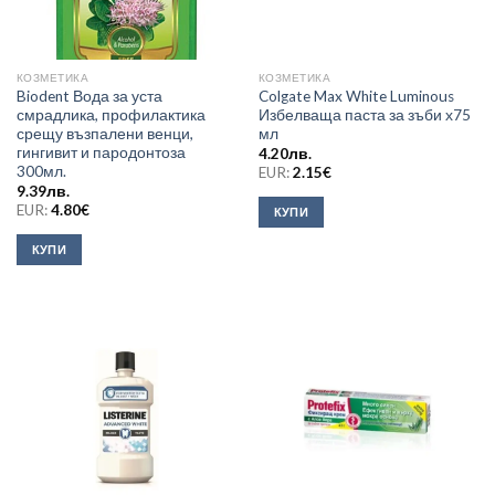
КОЗМЕТИКА
КОЗМЕТИКА
Biodent Вода за уста
Colgate Max White Luminous
смрадлика, профилактика
Избелваща паста за зъби х75
срещу възпалени венци,
мл
гингивит и пародонтоза
4.20
лв.
300мл.
EUR:
2.15
€
9.39
лв.
EUR:
4.80
€
КУПИ
КУПИ