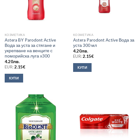
КОЗМЕТИКА
КОЗМЕТИКА
Astera BY Parodont Active
Astera Parodont Active Вода за
Вода за уста за стягане и
уста 300 мл
укрепване на венците с
4.20
лв.
поморийска луга х300
EUR:
2.15
€
4.20
лв.
EUR:
2.15
€
КУПИ
КУПИ