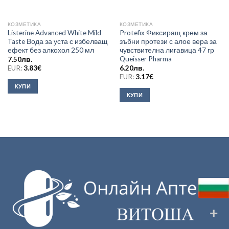
КОЗМЕТИКА
КОЗМЕТИКА
Listerine Advanced White Mild
Protefix Фиксиращ крем за
Taste Вода за уста с избелващ
зъбни протези с алое вера за
ефект без алкохол 250 мл
чувствителна лигавица 47 гр
Queisser Pharma
7.50
лв.
EUR:
3.83
€
6.20
лв.
EUR:
3.17
€
КУПИ
КУПИ