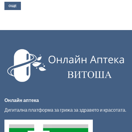
12.50лв..
10.99лв..
ОЩЕ
Онлайн аптека
Дигитална платформа за грижа за здравето и красотата.