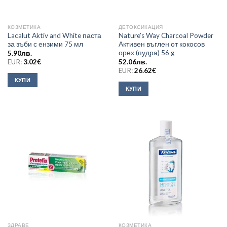
КОЗМЕТИКА
ДЕТОКСИКАЦИЯ
Lacalut Aktiv and White паста
Nature’s Way Charcoal Powder
за зъби с ензими 75 мл
Активен въглен от кокосов
орех (пудра) 56 g
5.90
лв.
EUR:
3.02
€
52.06
лв.
EUR:
26.62
€
КУПИ
КУПИ
ЗДРАВЕ
КОЗМЕТИКА