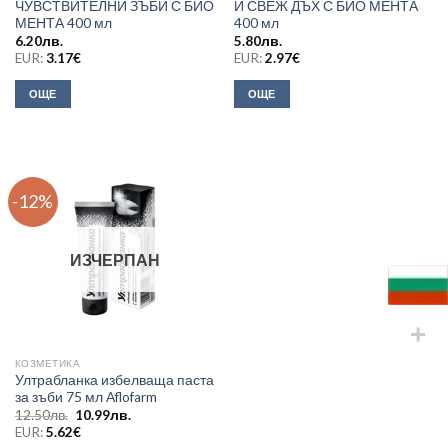
ЧУВСТВИТЕЛНИ ЗЪБИ С БИО
И СВЕЖ ДЪХ С БИО МЕНТА
МЕНТА 400 мл
400 мл
6.20
лв.
5.80
лв.
EUR:
3.17
€
EUR:
2.97
€
ОЩЕ
ОЩЕ
-12%
ИЗЧЕРПАН
КОЗМЕТИКА
Ултрабланка избелваща паста
за зъби 75 мл Aflofarm
Original
Текущата
12.50
лв.
10.99
лв.
price
цена
EUR:
5.62
€
was:
е: