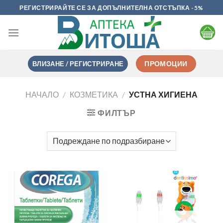
Skip
РЕГИСТРИРАЙТЕ СЕ ЗА ДОПЪЛНИТЕЛНА ОТСТЪПКА -5%
to
content
ВЛИЗАНЕ / РЕГИСТРИРАНЕ
ПРОМОЦИИ
НАЧАЛО
/
КОЗМЕТИКА
/
УСТНА ХИГИЕНА
ФИЛТЪР