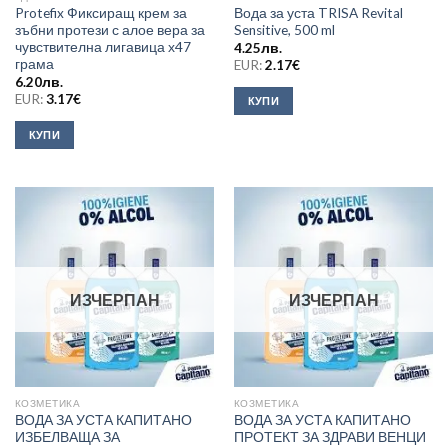
Protefix Фиксиращ крем за
Вода за уста TRISA Revital
зъбни протези с алое вера за
Sensitive, 500 ml
чувствителна лигавица х47
4.25
лв.
грама
EUR:
2.17
€
6.20
лв.
EUR:
3.17
€
КУПИ
КУПИ
ИЗЧЕРПАН
ИЗЧЕРПАН
КОЗМЕТИКА
КОЗМЕТИКА
ВОДА ЗА УСТА КАПИТАНО
ВОДА ЗА УСТА КАПИТАНО
ИЗБЕЛВАЩА ЗА
ПРОТЕКТ ЗА ЗДРАВИ ВЕНЦИ