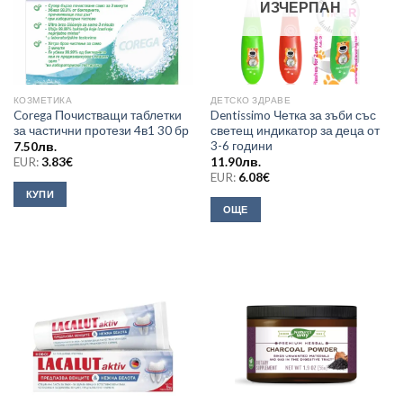
ИЗЧЕРПАН
КОЗМЕТИКА
ДЕТСКО ЗДРАВЕ
Corega Почистващи таблетки
Dentissimo Четка за зъби със
за частични протези 4в1 30 бр
светещ индикатор за деца от
3-6 години
7.50
лв.
EUR:
3.83
€
11.90
лв.
EUR:
6.08
€
КУПИ
ОЩЕ