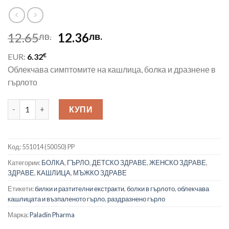
Original
Текущата
12.65
12.36
лв.
лв.
price
цена
€
EUR:
6.32
was:
е:
Облекчава симптомите на кашлица, болка и дразнене в
12.65лв..
12.36лв..
гърлото
количество за Спрей за гърло с прополис, бяла ружа и етерич
КУПИ
Код:
551014 (50050) PP
Категории:
БОЛКА
,
ГЪРЛО
,
ДЕТСКО ЗДРАВЕ
,
ЖЕНСКО ЗДРАВЕ
,
ЗДРАВЕ
,
КАШЛИЦА
,
МЪЖКО ЗДРАВЕ
Етикети:
билки и разтителни екстракти
,
болки в гърлото
,
облекчава
кашлицата и възпаленото гърло
,
раздразнено гърло
Марка:
Paladin Pharma