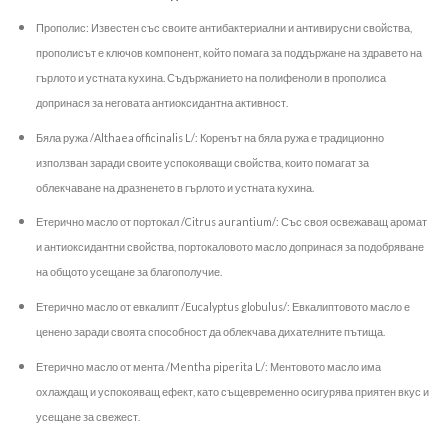
Прополис: Известен със своите антибактериални и антивирусни свойства,
прополисът е ключов компонент, който помага за поддържане на здравето на
гърлото и устната кухина. Съдържанието на полифеноли в прополиса
допринася за неговата антиоксидантна активност.
Бяла ружа /Althaea officinalis L/: Коренът на бяла ружа е традиционно
използван заради своите успокояващи свойства, които помагат за
облекчаване на дразненето в гърлото и устната кухина.
Етерично масло от портокал /Citrus aurantium/: Със своя освежаващ аромат
и антиоксидантни свойства, портокаловото масло допринася за подобряване
на общото усещане за благополучие.
Етерично масло от евкалипт /Eucalyptus globulus/: Евкалиптовото масло е
ценено заради своята способност да облекчава дихателните пътища.
Етерично масло от мента /Mentha piperita L/: Ментовото масло има
охлаждащ и успокояващ ефект, като същевременно осигурява приятен вкус и
усещане за свежест.