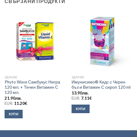
СВЪРЗАНИ ПРОДУКТИ
ЗДРАВЕ
ЗДРАВЕ
Phyto Wave Самбукус Нигра
Имунисимо® Кидс с Черен
120 мл. + Течен Витамин С
бъз и Витамин С сироп 120 ml
120 мл.
13.90
лв.
21.90
лв.
EUR:
7.11
€
EUR:
11.20
€
КУПИ
КУПИ