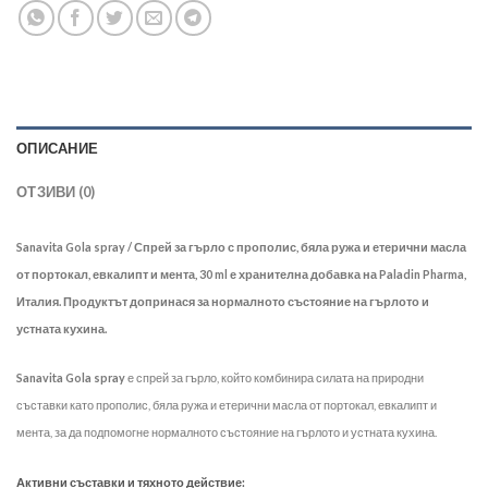
ОПИСАНИЕ
ОТЗИВИ (0)
Sanavita Gola spray / Спрей за гърло с прополис, бяла ружа и етерични масла
от портокал, евкалипт и мента, 30 ml е хранителна добавка на Paladin Pharma,
Италия. Продуктът допринася за нормалното състояние на гърлото и
устната кухина.
Sanavita Gola spray
е спрей за гърло, който комбинира силата на природни
съставки като прополис, бяла ружа и етерични масла от портокал, евкалипт и
мента, за да подпомогне нормалното състояние на гърлото и устната кухина.
Активни съставки и тяхното действие: