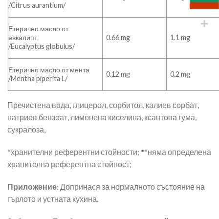
/Citrus aurantium/
Етерично масло от
0.66 mg
1.1 mg
евкалипт
/Eucalyptus globulus/
Етерично масло от мента
0.12 mg
0.2 mg
/Mentha piperita L/
Пречистена вода, глицерол, сорбитол, калиев сорбат,
натриев бензоат, лимонена киселина, ксантова гума,
сукралоза,
*хранителни референтни стойности; **няма определена
хранителна референтна стойност;
Приложение
: Допринася за нормалното състояние на
гърлото и устната кухина.