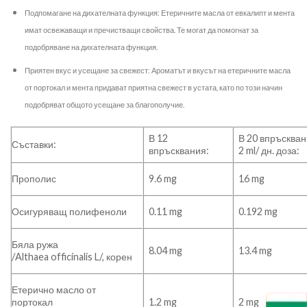
Подпомагане на дихателната функция: Етеричните масла от евкалипт и мента
имат освежаващи и пречистващи свойства. Те могат да помогнат за
подобряване на дихателната функция.
Приятен вкус и усещане за свежест: Ароматът и вкусът на етеричните масла
от портокал и мента придават приятна свежест в устата, като по този начин
подобряват общото усещане за благополучие.
В 12
В 20 впръсква
Съставки:
впръсквания:
2 ml/ дн. доза:
16 mg
Прополис
9.6 mg
0.11 mg
0.192 mg
Осигуряващ полифеноли
Бяла ружа
8.04 mg
13.4 mg
/Althaea officinalis L/, корен
Етерично масло от
1.2 mg
2 mg
портокал