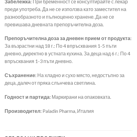
Забележка
: При бременност се консултирайте с лекар
преди употреба.
Да не се използва като заместител на
разнообразното и пълноценно хранене. Да не се
превишава дневната препоръчителна доза.
Препоръчителна доза за дневен прием от продукта:
За възрастни над 18 г.: По 4 впръсквания 1-5 пъти
дневно, директно в устната кухина. За деца над 6 г.: По 4
впръсквания 1-3 пъти дневно.
Съхранение:
На хладно и сухо място, недостъпно за
деца, далеч от пряка слънчева светлина.
Годност и партида:
Маркирани на опаковката.
Производител:
Paladin Pharma, Италия