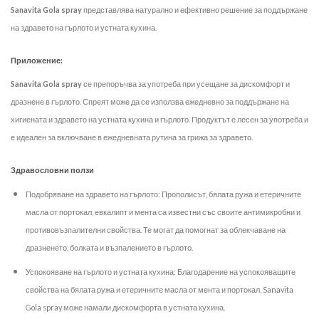
Sanavita Gola spray
представлява натурално и ефективно решение за поддържане
на здравето на гърлото и устната кухина.
Приложение:
Sanavita Gola spray
се препоръчва за употреба при усещане за дискомфорт и
дразнене в гърлото. Спреят може да се използва ежедневно за поддържане на
хигиената и здравето на устната кухина и гърлото. Продуктът е лесен за употреба и
е идеален за включване в ежедневната рутина за грижа за здравето.
Здравословни ползи
Подобряване на здравето на гърлото: Прополисът, бялата ружа и етеричните
масла от портокал, евкалипт и мента са известни със своите антимикробни и
противовъзпалителни свойства. Те могат да помогнат за облекчаване на
дразненето, болката и възпалението в гърлото.
Успокояване на гърлото и устната кухина: Благодарение на успокояващите
свойства на бялата ружа и етеричните масла от мента и портокал, Sanavita
Gola spray може намали дискомфорта в устната кухина.