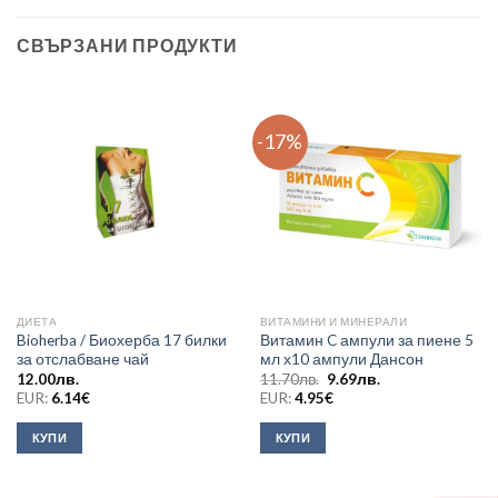
СВЪРЗАНИ ПРОДУКТИ
-17%
ДИЕТА
ВИТАМИНИ И МИНЕРАЛИ
Bioherba / Биохерба 17 билки
Витамин C ампули за пиене 5
за отслабване чай
мл х10 ампули Дансон
Original
Текущата
12.00
лв.
11.70
лв.
9.69
лв.
price
цена
EUR:
6.14
€
EUR:
4.95
€
was:
е:
11.70лв..
9.69лв..
КУПИ
КУПИ