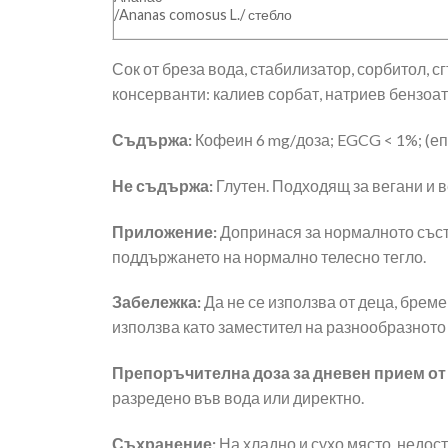
/Ananas comosus L./ стебло
Сок от бреза вода, стабилизатор, сорбитол, с
консерванти: калиев сорбат, натриев бензоат,
Съдържа:
Кофеин 6 mg/доза; EGCG < 1%; (еп
Не съдържа:
Глутен. Подходящ за вегани и 
Приложение:
Допринася за нормалното съст
поддържането на нормално телесно тегло.
Забележка:
Да не се използва от деца, брем
използва като заместител на разнообразното
Препоръчителна доза за дневен прием от
разредено във вода или директно.
Съхранение:
На хладно и сухо място, недост