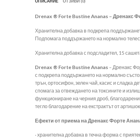
ОПИСАНИЕ
ОТЗИВИ (0)
Drenax ® Forte Bustine Ananas – Дренакс 
Хранителна добавка в подкрепа поддържането
Подпомага поддържането на нормално телесн
Хранителна добавка с подсладител, 15 сашета 
Drenax ® Forte Bustine Ananas
– Дренакс Фо
с подкрепа поддържането на нормално състоя
трън, ортосифон, зелен чай, касис и сладка д
спомага за отвеждането на токсините и излиш
функциониране на черния дроб, благодарени
тегло благодарение на екстрактът от артишок
Ефекти от приема на Дренакс Форте Анана
· хранителна добавка в течна форма с приятен