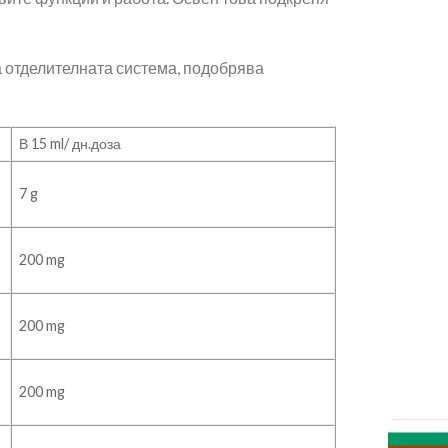
а отделителната система, подобрява
В 15 ml/ дн.доза
7 g
200 mg
200 mg
200 mg