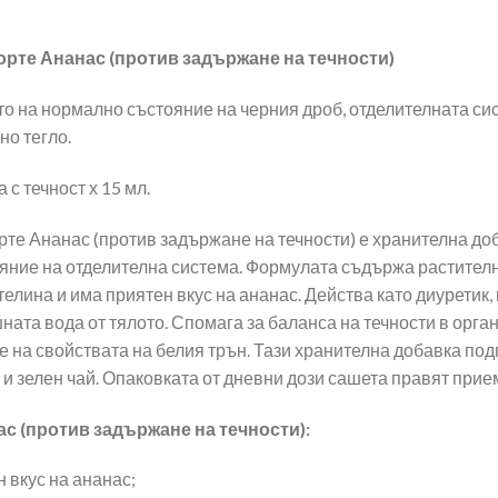
Форте Ананас (против задържане на течности)
 на нормално състояние на черния дроб, отделителната сист
о тегло.
с течност х 15 мл.
рте Ананас (против задържане на течности) е хранителна до
ние на отделителна система. Формулата съдържа растителни 
етелина и има приятен вкус на ананас. Действа като диуретик
ната вода от тялото. Спомага за баланса на течности в орга
е на свойствата на белия трън. Тази хранителна добавка п
 и зелен чай. Опаковката от дневни дози сашета правят прие
с (против задържане на течности):
 вкус на ананас;