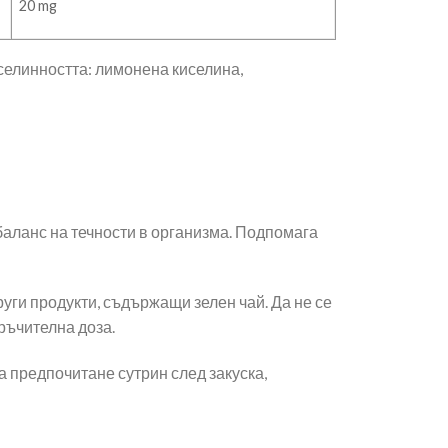
20 mg
иселинността: лимонена киселина,
аланс на течности в организма. Подпомага
уги продукти, съдържащи зелен чай. Да не се
ръчителна доза.
 за предпочитане сутрин след закуска,