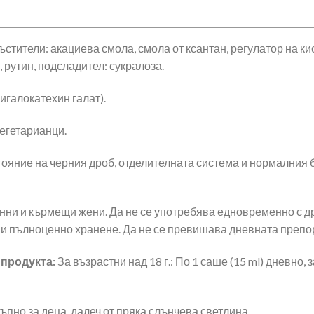
гъстители: акациева смола, смола от ксантан, регулатор на к
 рутин, подсладител: сукралоза.
игалокатехин галат).
вегетарианци.
ояние на черния дроб, отделителната система и нормалния б
енни и кърмещи жени. Да не се употребява едновременно с др
 и пълноценно хранене. Да не се превишава дневната препо
 продукта:
За възрастни над 18 г.: По 1 саше (15 ml) дневно,
ъпно за деца, далеч от пряка слънчева светлина.