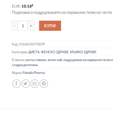
€
EUR:
10.16
Подпомага поддържането на нормално телесно тегло
количество за Диуретична формула срещу затлъстяване и 
КУПИ
Код:
551663 (03710) PP
Категории:
ДИЕТА
,
ЖЕНСКО ЗДРАВЕ
,
МЪЖКО ЗДРАВЕ
Етикети:
затлъстяване
,
зелен чай
,
поддържане на нормално телесн
сладка детелина
Марка:
Paladin Pharma