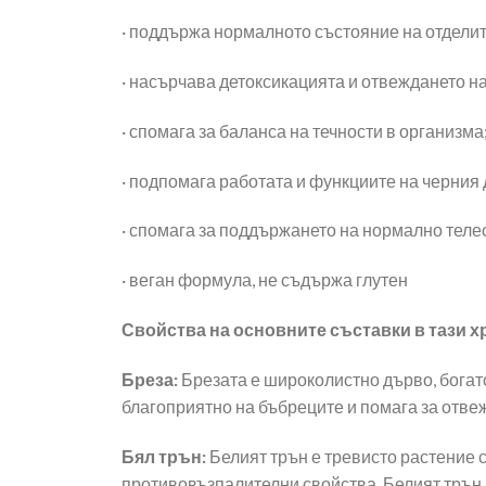
· поддържа нормалното състояние на отделит
· насърчава детоксикацията и отвеждането на
· спомага за баланса на течности в организма
· подпомага работата и функциите на черния 
· спомага за поддържането на нормално телес
· веган формула, не съдържа глутен
Свойства на основните съставки в тази х
Бреза:
Брезата е широколистно дърво, богато
благоприятно на бъбреците и помага за отвеж
Бял трън:
Белият трън е тревисто растение с
противовъзпалителни свойства. Белият трън 