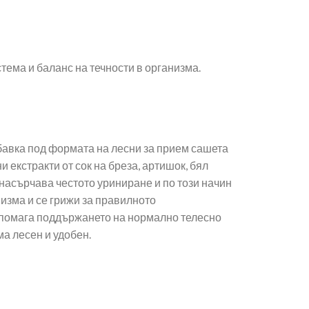
ема и баланс на течности в организма.
бавка под формата на лесни за прием сашета
екстракти от сок на бреза, артишок, бял
, насърчава честото уриниране и по този начин
низма и се грижи за правилното
одпомага поддържането на нормално телесно
ма лесен и удобен.