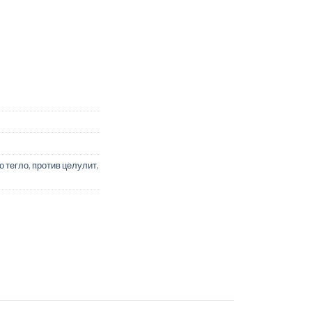
целулит - Дренакс - Drenax® с ананас, касис и зелен чай, 15 са
о тегло
,
против целулит
,