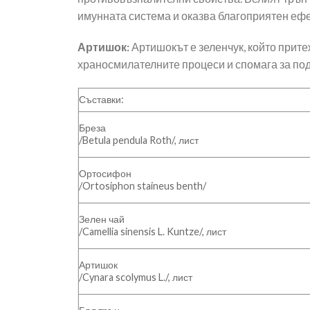
имунната система и оказва благоприятен ефе
Артишок:
Артишокът е зеленчук, който прит
храносмилателните процеси и спомага за по
Съставки:
Бреза
/Betula pendula Roth/, лист
Ортосифон
/Ortosiphon staineus benth/
Зелен чай
/Camellia sinensis L. Kuntze/, лист
Артишок
/Cynara scolymus L./, лист