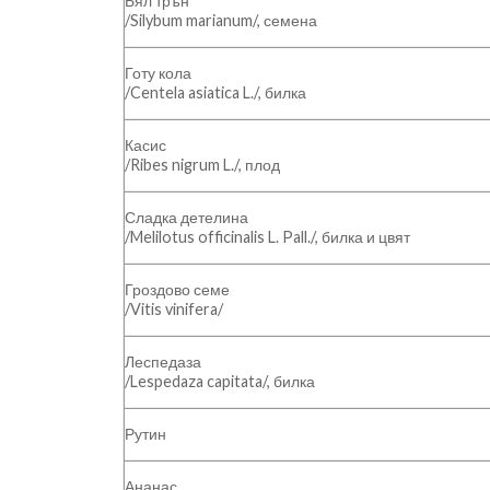
Бял трън
/Silybum marianum/, семена
Готу кола
/Centela asiatica L./, билка
Касис
/Ribes nigrum L./, плод
Сладка детелина
/Melilotus officinalis L. Pall./, билка и цвят
Гроздово семе
/Vitis vinifera/
Леспедаза
/Lespedaza capitata/, билка
Рутин
Ананас