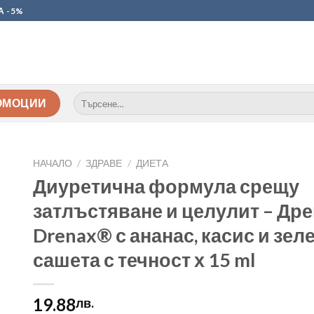
А -5%
Търсене
ОМОЦИИ
за:
НАЧАЛО
/
ЗДРАВЕ
/
ДИЕТА
Диуретична формула срещу
затлъстяване и целулит – Дре
Drenax® с ананас, касис и зеле
сашета с течност х 15 ml
19.88
лв.