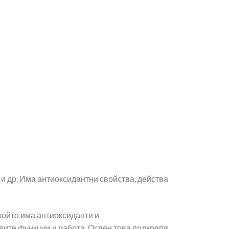
 и др. Има антиоксидантни свойства, действа
 който има антиоксиданти и
вите функции и работа. Освен това подкрепя