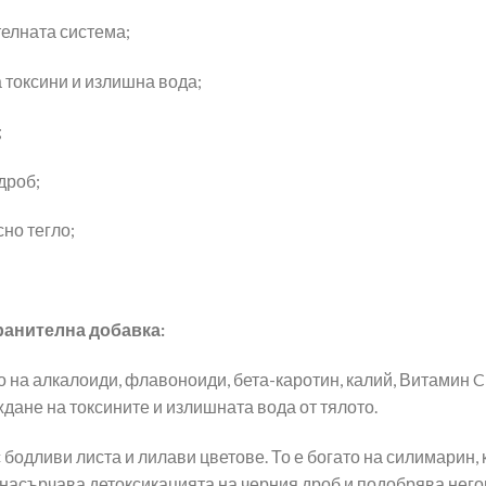
елната система;
 токсини и излишна вода;
;
дроб;
но тегло;
ранителна добавка:
 на алкалоиди, флавоноиди, бета-каротин, калий, Витамин C
дане на токсините и излишната вода от тялото.
 бодливи листа и лилави цветове. То е богато на силимарин,
насърчава детоксикацията на черния дроб и подобрява него