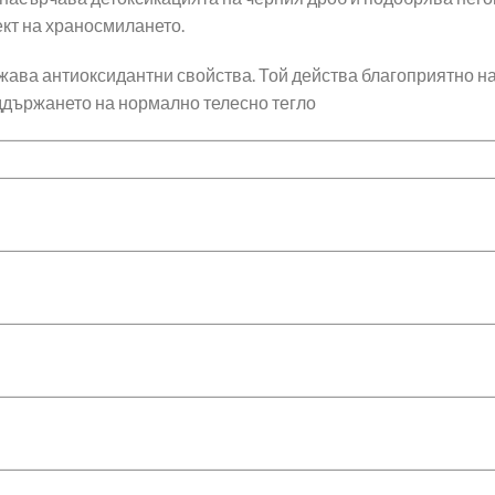
кт на храносмилането.
ежава антиоксидантни свойства. Той действа благоприятно н
ддържането на нормално телесно тегло