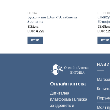
БОЛКА
БЪБРЕЦ
Бусколизин 10 мг x 30 таблетки
Coenzy
Sopharma
30 софт
8.25
лв.
23.68
лв
EUR:
4.22
€
EUR:
12
КУПИ
КУПИ
НАВИ
Магаз
Онлайн аптека
Количк
Дигитална
Поръч
платформа за грижа
за здравето и
Моят 