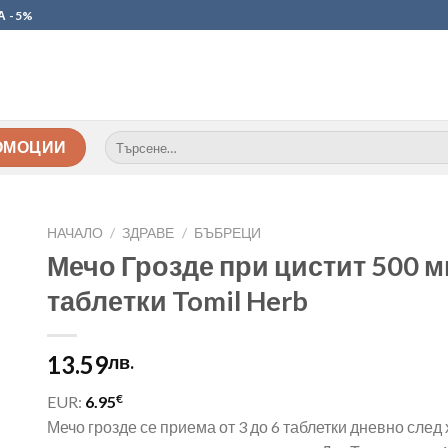
А -5%
Търсене
ОМОЦИИ
за:
НАЧАЛО
/
ЗДРАВЕ
/
БЪБРЕЦИ
Мечо Грозде при цистит 500 м
таблетки Tomil Herb
13.59
лв.
€
EUR:
6.95
Мечо грозде се приема от 3 до 6 таблетки дневно след 