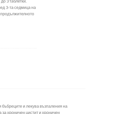
до 3 таблетки.
ед 3-та седмица на
о продължителното
тки Tomil Herb
и бъбреците и лекува възпаления на
 за хроничен цистит и хроничен