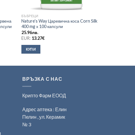
БЪБРЕЦИ
БЪБРЕЦИ
ервена
Nature’s Way Царевична коса Corn Silk
Стеролит х60 
апсули
400 mg х 100 капсули
22.49
лв.
25.96
лв.
EUR:
11.50
€
EUR:
13.27
€
КУПИ
КУПИ
ВРЪЗКА С НАС
Крипто Фарм ЕООД
Адрес аптека : Елин
Пелин , ул. Керамик
№ 3
н