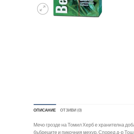
ОПИСАНИЕ
ОТЗИВИ (0)
Мечо грозде на Томил Херб е хранителна доб
бъбреците и пикочния мехур. Според д-р Тош