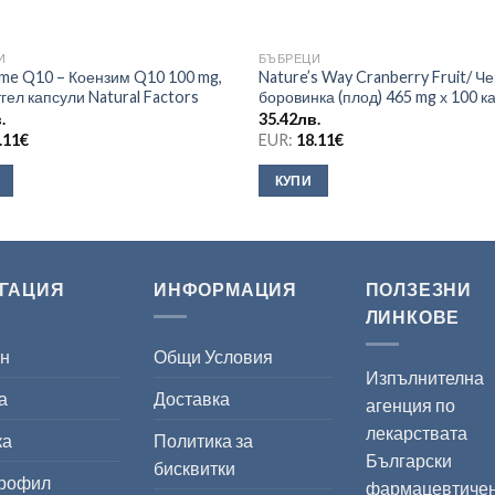
И
БЪБРЕЦИ
me Q10 – Коензим Q10 100 mg,
Nature’s Way Cranberry Fruit/ Ч
гел капсули Natural Factors
боровинка (плод) 465 mg х 100 к
.
35.42
лв.
.11
€
EUR:
18.11
€
КУПИ
ГАЦИЯ
ИНФОРМАЦИЯ
ПОЛЗЕЗНИ
ЛИНКОВЕ
ин
Общи Условия
Изпълнителна
а
Доставка
агенция по
лекарствата
ка
Политика за
Български
бисквитки
профил
фармацевтиче