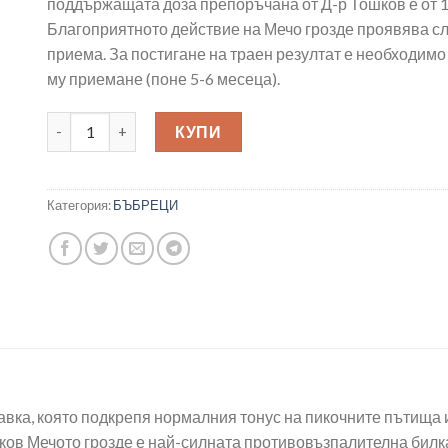
поддържащата доза препоръчана от Д-р Тошков е от 1 
Благоприятното действие на Мечо грозде проявява сл
приема. За постигане на траен резултат е необходим
му приемане (поне 5-6 месеца).
количество за Мечо Грозде при цистит 500 мг х120 табле
КУПИ
Категория:
БЪБРЕЦИ
авка, която подкрепя нормалния тонус на пикочните пътища 
ков Мечото грозде е най-силната противовъзпалителна билка