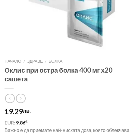
НАЧАЛО
/
ЗДРАВЕ
/
БОЛКА
Оклис при остра болка 400 мг х20
сашета
19.29
лв.
€
EUR:
9.86
Важно е да приемате най-ниската доза, която облекчава