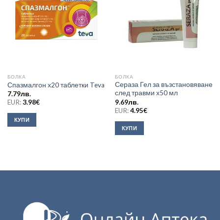
БОЛКА
БОЛКА
Сераза Гел за възстановяване
Спазмалгон х20 таблетки Teva
след травми х50 мл
7.79
лв.
9.69
лв.
EUR:
3.98
€
EUR:
4.95
€
КУПИ
КУПИ