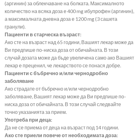
(аргинин) за облекчаване на болката. Максималното
количество на всяка доза е 400 mg ибупрофен (аргинин),
а максималната дневна доза е 1200 mg (3 сашета
гранули).
Пациенти в старческа възраст:
Ако сте на възраст над 65 години, Вашият лекар може да
Ви предпише по-ниска доза от обичайната. В този
случай дозата може да бъде увеличена само ако Вашият
лекар е преценил, че лекарството се понася добре.
Пациенти с бъбречно и/или чернодробно
заболяване
Ако страдате от бъбречно и/или чернодробно
заболяване, Вашият лекар може да Ви предпише по-
ниска доза от обичайната. В този случай следвайте
точно указанията за прием.
Употреба при деца:
Да не се приема от деца на възраст под 14 години.
Ако сте приели повече от необходимата доза: