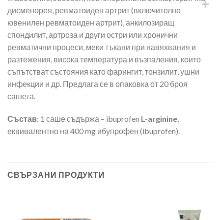
дисменорея, ревматоиден артрит (включително
ювенилен ревматоиден артрит), анкилозиращ
спондилит, артроза и други остри или хронични
ревматични процеси, меки тъкани при навяхвания и
разтежения, висока температура и възпаления, които
съпътстват състояния като фарингит, тонзилит, ушни
инфекции и др. Предлага се в опаковка от 20 броя
сашета.
Състав
: 1 саше съдържа – ibuprofen
L-arginine
,
еквивалентно на 400 mg ибупрофен (ibuprofen).
СВЪРЗАНИ ПРОДУКТИ