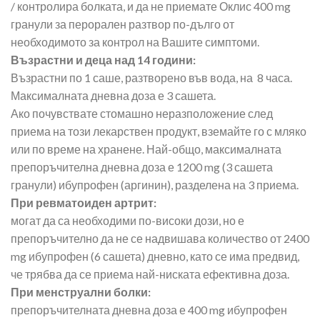
/ контролира болката, и да не приемате Оклис 400 mg
гранули за перорален разтвор по-дълго от
необходимото за контрол на Вашите симптоми.
Възрастни и деца над 14 години:
Възрастни по 1 саше, разтворено във вода, на 8 часа.
Максималната дневна доза е 3 сашета.
Ако почувствате стомашно неразположение след
приема на този лекарствен продукт, вземайте го с мляко
или по време на хранене. Най-общо, максималната
препоръчителна дневна доза е 1200 mg (3 сашета
гранули) ибупрофен (аргинин), разделена на 3 приема.
При ревматоиден артрит:
могат да са необходими по-високи дози, но е
препоръчително да не се надвишава количество от 2400
mg ибупрофен (6 сашета) дневно, като се има предвид,
че трябва да се приема най-ниската ефективна доза.
При менструални болки:
препоръчителната дневна доза е 400 mg ибупрофен