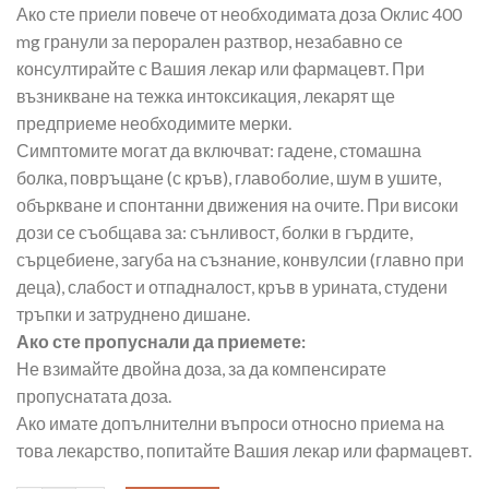
Ако сте приели повече от необходимата доза Оклис 400
mg гранули за перорален разтвор, незабавно се
консултирайте с Вашия лекар или фармацевт. При
възникване на тежка интоксикация, лекарят ще
предприеме необходимите мерки.
Симптомите могат да включват: гадене, стомашна
болка, повръщане (с кръв), главоболие, шум в ушите,
объркване и спонтанни движения на очите. При високи
дози се съобщава за: сънливост, болки в гърдите,
сърцебиене, загуба на съзнание, конвулсии (главно при
деца), слабост и отпадналост, кръв в урината, студени
тръпки и затруднено дишане.
Ако сте пропуснали да приемете:
Не взимайте двойна доза, за да компенсирате
пропуснатата доза.
Ако имате допълнителни въпроси относно приема на
това лекарство, попитайте Вашия лекар или фармацевт.