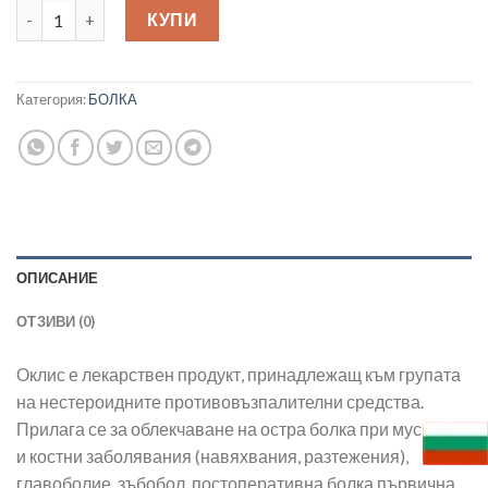
количество за Оклис при остра болка 400 мг х20 сашета
КУПИ
Категория:
БОЛКА
ОПИСАНИЕ
ОТЗИВИ (0)
Оклис е лекарствен продукт, принадлежащ към групата
на нестероидните противовъзпалителни средства.
Прилага се за облекчаване на остра болка при мускулни
и костни заболявания (навяхвания, разтежения),
главоболие, зъбобол, постоперативна болка,първична