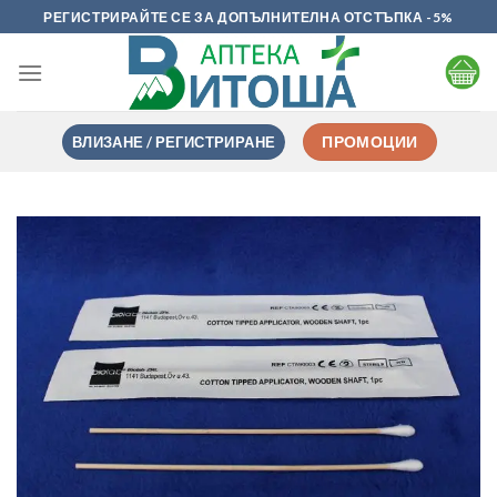
Skip
РЕГИСТРИРАЙТЕ СЕ ЗА ДОПЪЛНИТЕЛНА ОТСТЪПКА -5%
to
content
ВЛИЗАНЕ / РЕГИСТРИРАНЕ
ПРОМОЦИИ