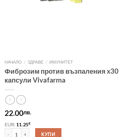
НАЧАЛО
/
ЗДРАВЕ
/
ИМУНИТЕТ
Фиброзим против възпаления x30
капсули Vivafarma
22.00
лв.
€
EUR:
11.25
количество за Фиброзим против възпаления x30 капсули Viv
КУПИ