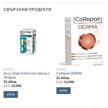
СВЪРЗАНИ ПРОДУКТИ
ДИАБЕТ
ЗДРАВЕ
Accu-Chek Active тест ленти х
CoRepair DERMA
50 броя
25.60
лв.
25.60
лв.
EUR:
13.09
€
EUR:
13.09
€
КУПИ
КУПИ