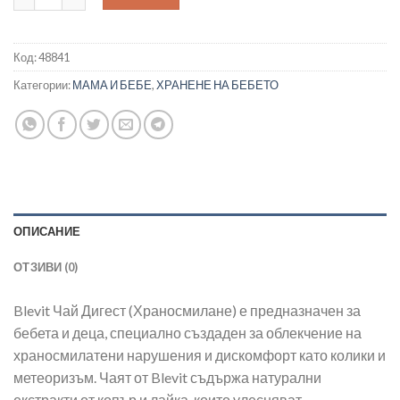
Код:
48841
Категории:
МАМА И БЕБЕ
,
ХРАНЕНЕ НА БЕБЕТО
ОПИСАНИЕ
ОТЗИВИ (0)
Blevit Чай Дигест (Храносмилане) е предназначен за
бебета и деца, специално създаден за облекчение на
храносмилатени нарушения и дискомфорт като колики и
метеоризъм. Чаят от Blevit съдържа натурални
екстракти от копър и лайка, които улесняват