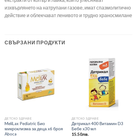
изхвърлянето на натрупани газове, имат спазмолитично
действие и облекчават ленивото и трудно храносмилане
СВЪРЗАНИ ПРОДУКТИ
ДЕТСКО ЗДРАВЕ
ДЕТСКО ЗДРАВЕ
MeliLax Pediatric Био
Детрикал 400 Витамин D3
микроклизма за деца х6 броя
Бебе х30 мл
Aboca
15.50
лв.