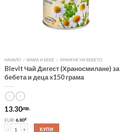
НАЧАЛО
/
МАМА И БЕБЕ
/
ХРАНЕНЕ НА БЕБЕТО
Blevit Чай Дигест (Храносмилане) за
бебета и деца x150 грама
13.30
лв.
€
EUR:
6.80
количество за Blevit Чай Дигест (Храносмилане) за бебета и 
КУПИ