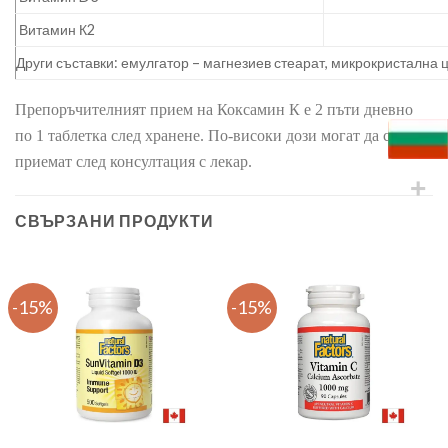
Витамин К2
Други съставки: емулгатор – магнезиев стеарат, микрокристална 
Препоръчителният прием на Коксамин К е 2 пъти дневно
по 1 таблетка след хранене. По-високи дози могат да се
приемат след консултация с лекар.
СВЪРЗАНИ ПРОДУКТИ
-15%
-15%