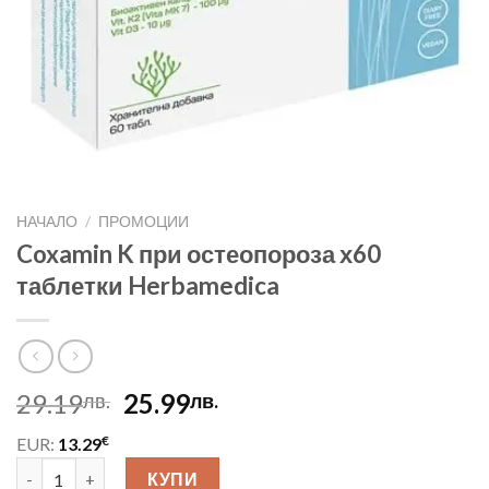
НАЧАЛО
/
ПРОМОЦИИ
Coxamin K при остеопороза х60
таблетки Herbamedica
Original
Текущата
29.19
25.99
лв.
лв.
price
цена
€
EUR:
13.29
was:
е:
количество за Coxamin K при остеопороза х60 таблетки Herb
29.19лв..
25.99лв..
КУПИ