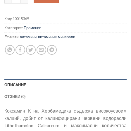
Код:
10015369
Категория:
Промоции
Етикети:
витамини
,
витамини и минерали
ОПИСАНИЕ
ОТЗИВИ (0)
Коксамин К на Хербамедика съдържа високоусвоим
калций, добит от калцифицирани червени водорасли
Lithothamnion Calcareum и максимални количества