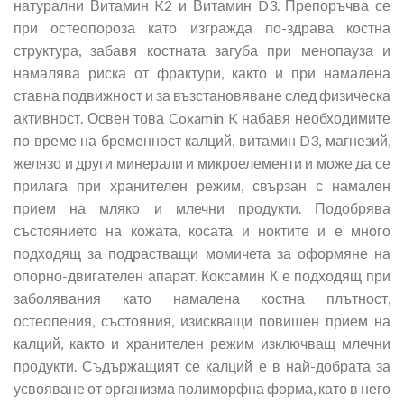
натурални Витамин K2 и Витамин D3. Препоръчва се
при остеопороза като изгражда по-здрава костна
структура, забавя костната загуба при менопауза и
намалява риска от фрактури, както и при намалена
ставна подвижност и за възстановяване след физическа
активност. Освен това Coxamin K набавя необходимите
по време на бременност калций, витамин D3, магнезий,
желязо и други минерали и микроелементи и може да се
прилага при хранителен режим, свързан с намален
прием на мляко и млечни продукти. Подобрява
състоянието на кожата, косата и ноктите и е много
подходящ за подрастващи момичета за оформяне на
опорно-двигателен апарат. Коксамин К е подходящ при
заболявания като намалена костна плътност,
остеопения, състояния, изискващи повишен прием на
калций, както и хранителен режим изключващ млечни
продукти. Съдържащият се калций е в най-добрата за
усвояване от организма полиморфна форма, като в него