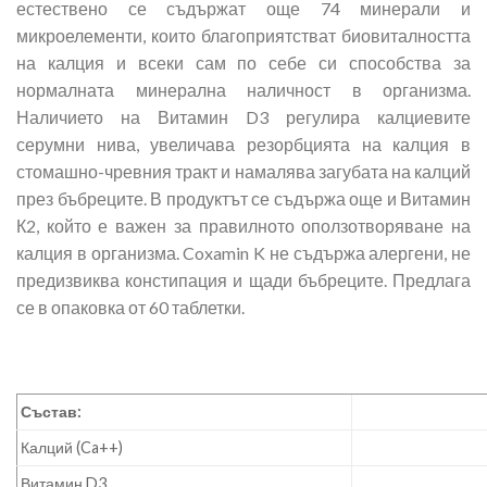
естествено се съдържат още 74 минерали и
микроелементи, които благоприятстват биовиталността
на калция и всеки сам по себе си способства за
нормалната минерална наличност в организма.
Наличието на Витамин D3 регулира калциевите
серумни нива, увеличава резорбцията на калция в
стомашно-чревния тракт и намалява загубата на калций
през бъбреците. В продуктът се съдържа още и Витамин
К2, който е важен за правилното оползотворяване на
калция в организма. Coxamin K не съдържа алергени, не
предизвиква констипация и щади бъбреците. Предлага
се в опаковка от 60 таблетки.
Състав:
Калций (Ca++)
Витамин D3