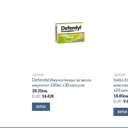
ЗДРАВЕ
ЗДРАВЕ
Defendyl Имуноглюкан за висок
Swiss E
имунитет 100мг х30 капсули
комплек
х20 кап
28.20
лв.
18.80
лв
EUR:
14.42
€
EUR:
9.
КУПИ
КУПИ