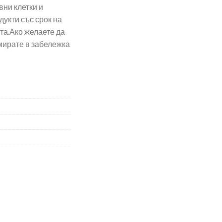
ни клетки и
укти със срок на
ата.Ако желаете да
рмирате в забележка
олиева киселина, 90 таблетки Natural Factors