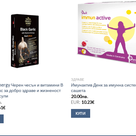
ЗДРАВЕ
nergy Черен чесън и витамини В
Имунактив Денк за имунна систе
с за добро здраве и жизненост
сашета
сули
20.00
лв.
.
EUR:
10.23
€
61
€
КУПИ