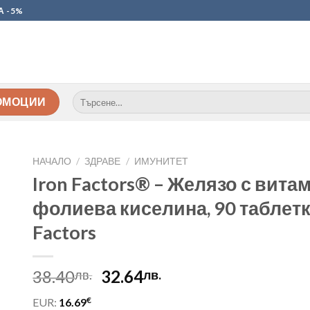
А -5%
Търсене
ОМОЦИИ
за:
НАЧАЛО
/
ЗДРАВЕ
/
ИМУНИТЕТ
Iron Factors® – Желязо с вита
фолиева киселина, 90 таблетк
Factors
Original
Текущата
38.40
32.64
лв.
лв.
price
цена
€
EUR:
16.69
was:
е: