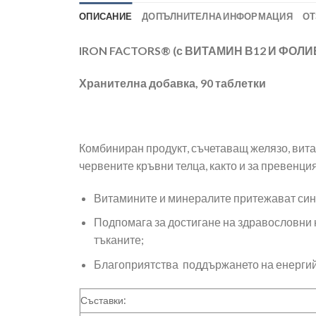
ОПИСАНИЕ
ДОПЪЛНИТЕЛНА ИНФОРМАЦИЯ
ОТ
IRON FACTORS
®
(
с ВИТАМИН В12 И ФОЛИ
Хранителна добавка, 90
таблетки
Комбиниран продукт, съчетаващ желязо, вита
червените кръвни телца, както и за превенци
Витамините и минералите притежават сине
Подпомага за достигане на здравословни н
тъканите;
Благоприятства поддържането на енергийн
Съставки: