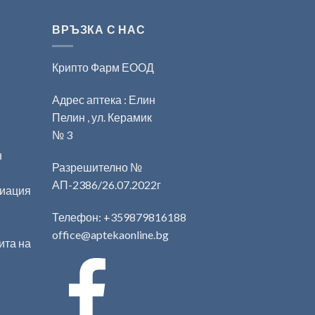
ВРЪЗКА С НАС
Крипто Фарм ЕООД
Адрес аптека : Елин
Пелин , ул. Керамик
№ 3
н
Разрешително №
АП-2386/26.07.2022г
циация
Телефон:
+359879816188
office@aptekaonline.bg
ита на