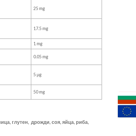
25 mg
17.5 mg
1 mg
0.05 mg
5 µg
50 mg
ица, глутен, дрожди, соя, яйца, риба,