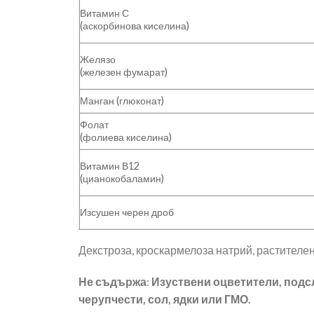
Витамин С
(аскорбинова киселина)
Желязо
(железен фумарат)
Манган (глюконат)
Фолат
(фолиева киселина)
Витамин В12
(цианокобаламин)
Изсушен черен дроб
Декстроза, кроскармелоза натрий, растителен
Не съдържа
:
Изуствени оцветители, подс
черупчести, сол, ядки или ГМО.