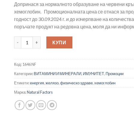
Допринася за нормалното образуване на червени кръв
38.40лв..
32.64лв..
хемоглобин. Промоционалната цена се отнася за прод
годност до 30.09.2024 г. и до изчерпване на количеств
поръчате продукт на редовна цена, моля да ни инфо
количество за Iron Factors® - Желязо с витамин В12 и ф
КУПИ
Код:
1646 NF
Категории:
ВИТАМИНИ И МИНЕРАЛИ
,
ИМУНИТЕТ
,
Промоции
Етикети:
енергия
,
желязо
,
физическо здраве
,
хемоглобин
Марка:
Natural Factors