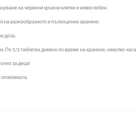
зуване на червени кръвни клетки и хемоглобин.
ел на разнообразното и пълноценно хранене.
а доза.
и. По 1/2 таблетка дневно по време на хранене, няколко час
тъпно за деца!
 опаковката.