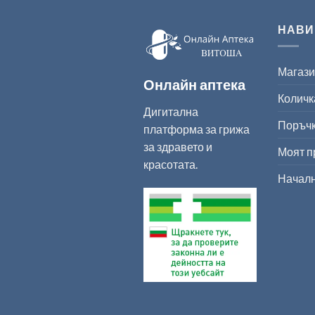
НАВИ
Магаз
Онлайн аптека
Количк
Дигитална
Поръч
платформа за грижа
за здравето и
Моят 
красотата.
Начал