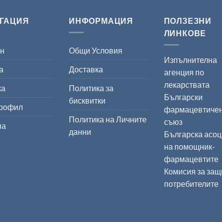
ГАЦИЯ
ИНФОРМАЦИЯ
ПОЛЗЕЗНИ
ЛИНКОВЕ
ин
Общи Условия
Изпълнителна
а
Доставка
агенция по
лекарствата
ка
Политика за
Български
бисквитки
профил
фармацевтиче
Политика на Личните
съюз
на
данни
Българска асо
на помощник-
фармацевтите
Комисия за защ
потребителите