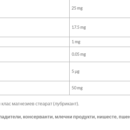
25 mg
17.5 mg
1 mg
0.05 mg
5 µg
50 mg
 клас магнезиев стеарат (лубрикант).
ладители, консерванти, млечни продукти, нишесте,
пшен