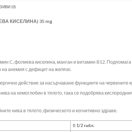
ЗИВИ (0)
ЕВА КИСЕЛИНА) 35 mg
мин C, фолиева киселина, манган и витамин B12. Подпомага
я на анемия с дефицит на желязо.
ргично действие за насърчаване функциите на червените к
ива на хемоглобин в тялото, така се подобрява кислородния 
ите нива в тялото, физическото и когнитивно здраве.
В
1/2 табл.