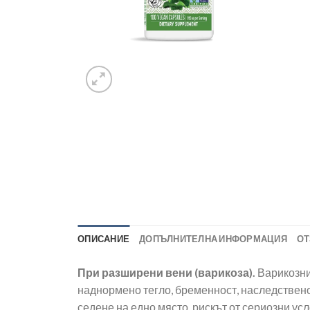
ОПИСАНИЕ
ДОПЪЛНИТЕЛНА ИНФОРМАЦИЯ
ОТ
При разширени вени (варикоза).
Варикозни
наднормено тегло, бременност, наследственос
седене на едно място, рискът от сериозни ус