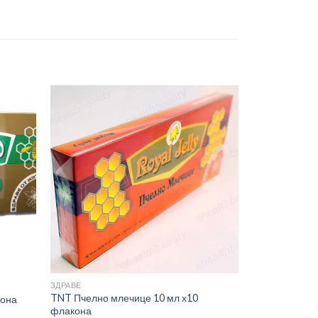
ЗДРАВЕ
ЗДРАВЕ
TNT Пчелно млечице 10 мл х10
КВЕРЦЕТИН ка
кона
флакона
НИКСЕН