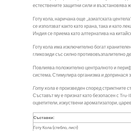
естествените защитни сили и възстановява ж
Готу кола, наричана още „азиатската центела
се използват както като храна, така и като л
Индия се приема като алтернатива на китайс
Готу кола има изключително богат хранителен
гликозиди със силно противовъзпалително де
Повлиява положително централното и периф
система. Стимулира организма и допринася з
Готу кола
е произведен според стриктните с
Съставът му е признат като безопасен с Tru
оцветители, изкуствени ароматизатори, цареви
Съставки:
Готу Кола (стебло, лист)