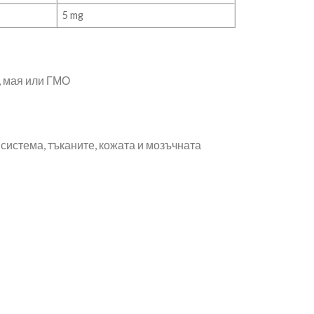
5 mg
р, мая или ГМО
истема, тъканите, кожата и мозъчната