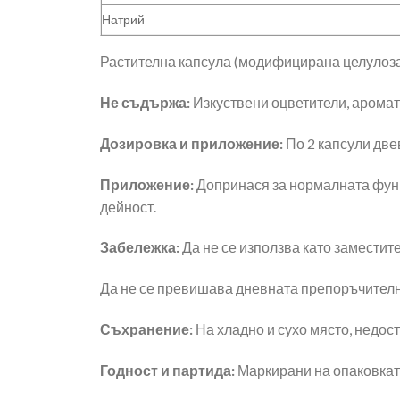
Натрий
Растителна капсула (модифицирана целулоза)
Не съдържа:
Изкуствени оцветители, аромати
Дозировка и приложение:
По 2 капсули двев
Приложение:
Допринася за нормалната функ
дейност.
Забележка:
Да не се използва като заместит
Да не се превишава дневната препоръчителн
Съхранение:
На хладно и сухо място, недост
Годност и партида:
Маркирани на опаковкат