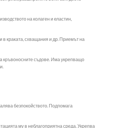
изводството на колаген и еластин,
ки в краката, схващания и др. Приемът на
на кръвоносните съдове. Има укрепващо
и.
малява безпокойството. Подпомага
птацията му в неблагоприятна среда. Укрепва