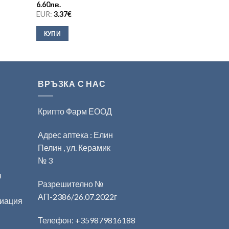
6.60
лв.
19.80
лв.
EUR:
3.37
€
EUR:
10.12
€
КУПИ
КУПИ
ВРЪЗКА С НАС
Крипто Фарм ЕООД
Адрес аптека : Елин
Пелин , ул. Керамик
№ 3
н
Разрешително №
АП-2386/26.07.2022г
циация
Телефон:
+359879816188