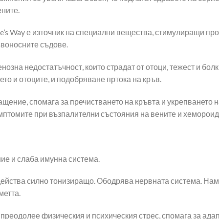
ените.
re’s Way е източник на специални вещества, стимулиращи про
ъвоносните съдове.
венозна недостатъчност, които страдат от отоци, тежест и бол
то и отоците, и подобряване пртока на кръв.
ение, спомага за пречистването на кръвта и укрепването 
мптомите при възпалителни състояния на вените и хемороид
ие и слаба имунна система.
действа силно тонизиращо. Ободрява нервната система. На
метта.
 преодолее физическия и психическия стрес, спомага за ада