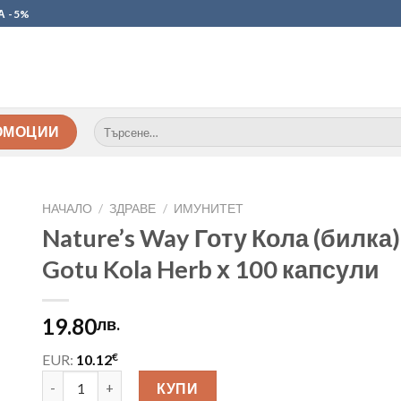
А -5%
Търсене
ОМОЦИИ
за:
НАЧАЛО
/
ЗДРАВЕ
/
ИМУНИТЕТ
Nature’s Way Готу Кола (билка
Gotu Kola Herb х 100 капсули
19.80
лв.
€
EUR:
10.12
количество за Nature’s Way Готу Кола (билка) 475 mg Got
КУПИ