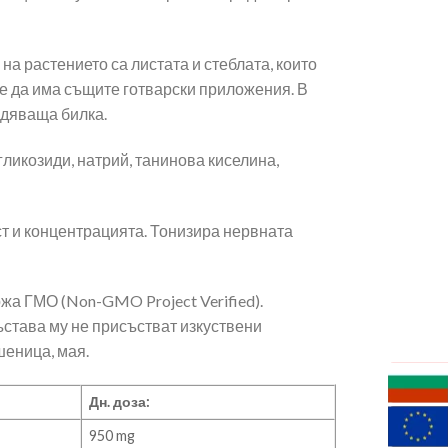
на растението са листата и стеблата, които
оже да има същите готварски приложения. В
адяваща билка.
гликозиди, натрий, танинова киселина,
 и концентрацията. Тонизира нервната
жа ГМО (Non-GMO Project Verified).
ъстава му не присъстват изкуствени
шеница, мая.
Дн. доза:
950 mg