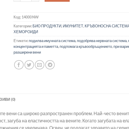
Код:
14000 NW
Категории:
БИО ПРОДУКТИ
,
ИМУНИТЕТ
,
КРЪВОНОСНА СИСТЕМ
ХЕМОРОИДИ
Етикети:
подилва имунната система
,
подобрява нервната система
,
концентрацията и паметта
,
подпомага кръвообръщението
,
при вари
разширени вени
ЗИВИ (0)
те вени са широко разпространен проблем. Най-често вените
т, загуба на еластичността на вените. Когато загубата на е
ложнения се увеличава. Освен, че подлагат здравето на серио