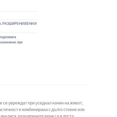
А
,
РАЗШИРЕНИ ВЕНИ И
подпомага
козни вени
,
при
 се увреждат при уседнал начин на живот,
ластичност е комбинирана с дълго стоене или
зен риск, разширените вени са и доста