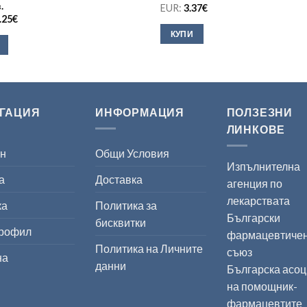
.
EUR:
3.37
€
.25
€
КУПИ
ГАЦИЯ
ИНФОРМАЦИЯ
ПОЛЗЕЗНИ
ЛИНКОВЕ
ин
Общи Условия
Изпълнителна
а
Доставка
агенция по
лекарствата
ка
Политика за
Български
бисквитки
профил
фармацевтиче
Политика на Личните
съюз
на
данни
Българска асо
на помощник-
фармацевтите