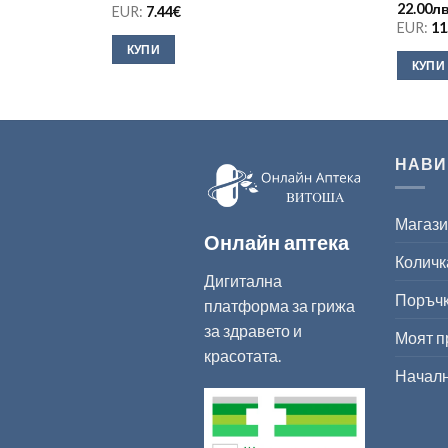
22.00
лв
EUR:
7.44
€
EUR:
11
КУПИ
КУПИ
НАВИ
Магаз
Онлайн аптека
Количк
Дигитална
Поръч
платформа за грижа
за здравето и
Моят 
красотата.
Начал