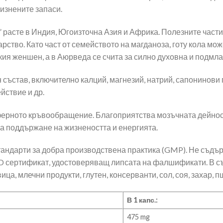
изнените запаси.
” расте в Индия, Югоизточна Азия и Африка. Полезните части 
екарство. Като част от семейството на магданоза, готу кола м
кия женшен, а в Аюрведа се счита за силно духовна и подмл
 състав, включително калций, магнезий, натрий, сапонинови 
йствие и др.
ерното кръвообращение. Благоприятства мозъчната дейност
а поддържане на жизнеността и енергията.
тандарти за добра производствена практика (GMP). Не съдър
-ID сертификат, удостоверяващ липсата на фалшификати. В с
ца, млечни продукти, глутен, консерванти, сол, соя, захар, п
В 1 капс.:
475 mg