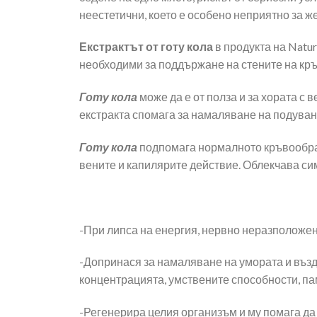
неестетични, което е особено неприятно за ж
Екстрактът от готу кола
в продукта на Natu
необходими за поддържане на стените на кр
Готу кола
може да е от полза и за хората с 
екстракта спомага за намаляване на подуване
Готу кола
подпомага нормалното кръвообращ
вените и капилярите действие. Облекчава си
-При липса на енергия, нервно неразположен
-Допринася за намаляване на умората и въз
концентрацията, умствените способности, па
-Регенерира целия организъм и му помага да