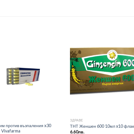
ЗДРАВЕ
им против възпаления x30
ТНТ Женшен 600 10мл x10 фла
 Vivafarma
6.60
лв.