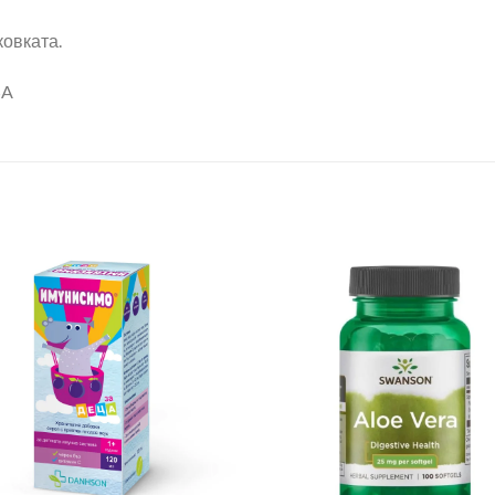
ковката.
SA