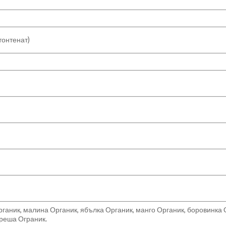
тонтенат)
ганик, малина Органик, ябълка Органик, манго Органик, боровинка 
ереша Ограник.