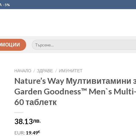
А -5%
Търсене
ОМОЦИИ
за:
НАЧАЛО
/
ЗДРАВЕ
/
ИМУНИТЕТ
Nature’s Way Мултивитамини 
Garden Goodness™ Men`s Multi-
60 таблетк
38.13
лв.
€
EUR:
19.49