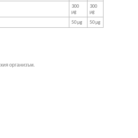
300
300
µg
µg
50 µg
50 µg
кия организъм.