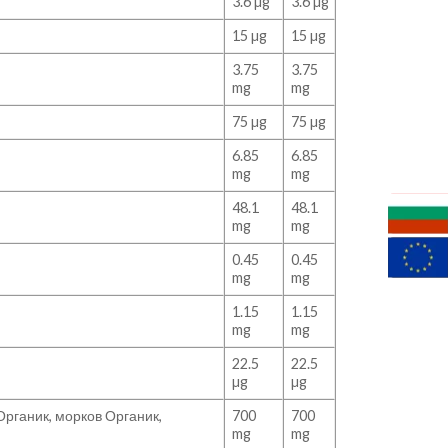
3.6 µg
3.6 µg
15 µg
15 µg
3.75
3.75
mg
mg
75 µg
75 µg
6.85
6.85
mg
mg
48.1
48.1
mg
mg
0.45
0.45
mg
mg
1.15
1.15
mg
mg
22.5
22.5
µg
µg
Органик, морков Органик,
700
700
mg
mg