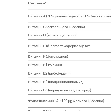
Съставки:
Витамин А (70% ретинил ацетат и 30% бета кароти
Витамин С (аскорбинова киселина)
Витамин D (холекалциферол)
Витамин Е (d-алфа токоферил ацетат)
Витамин К (фитонадион)
Витамин В1 (тиамин)
Витамин В2 (рибофлавин)
Витамин В3 (ниацин/ниацинамид)
Витамин В6 (пиридоксин хидрохлорид)
Фолат (витамин В9) (120 µg Фолиева киселина)