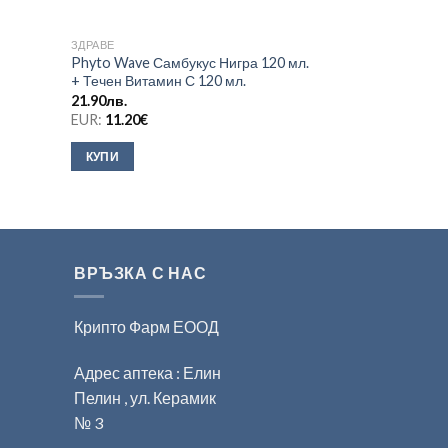
ЗДРАВЕ
БИО ПРОДУКТИ
Phyto Wave Самбукус Нигра 120 мл.
Сироп от Черен
+ Течен Витамин С 120 мл.
6.80
лв.
21.90
лв.
EUR:
3.48
€
EUR:
11.20
€
КУПИ
КУПИ
ВРЪЗКА С НАС
Крипто Фарм ЕООД
Адрес аптека : Елин
Пелин , ул. Керамик
№ 3