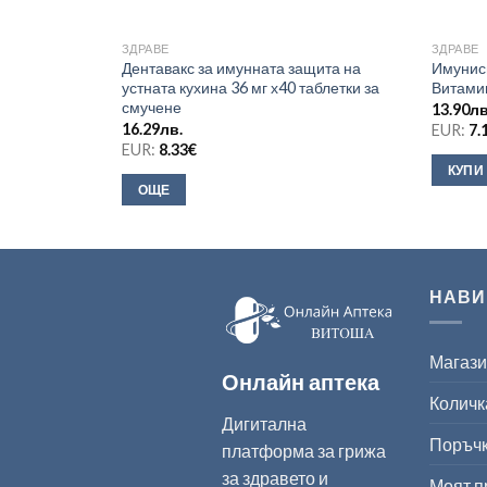
ЗДРАВЕ
ЗДРАВЕ
Дентавакс за имунната защита на
Имунис
устната кухина 36 мг х40 таблетки за
Витамин
смучене
13.90
лв
16.29
лв.
EUR:
7.
EUR:
8.33
€
КУПИ
ОЩЕ
НАВИ
Магаз
Онлайн аптека
Количк
Дигитална
Поръч
платформа за грижа
за здравето и
Моят 