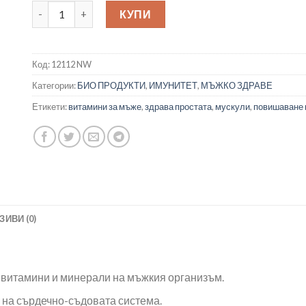
количество за Nature’s Way Мултивитамини за мъже Gard
КУПИ
Код:
12112 NW
Категории:
БИО ПРОДУКТИ
,
ИМУНИТЕТ
,
МЪЖКО ЗДРАВЕ
Етикети:
витамини за мъже
,
здрава простата
,
мускули
,
повишаване 
ЗИВИ (0)
 витамини и минерали на мъжкия организъм.
на сърдечно-съдовата система.