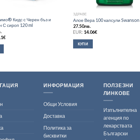
ЗДРАВЕ
имо® Кидс с Черен бъз и
Алое Вера 100 капсули Swanson
 С сироп 120 ml
27.50
лв.
.
EUR:
14.06
€
11
€
КУПИ
ГАЦИЯ
ИНФОРМАЦИЯ
ПОЛЗЕЗНИ
ЛИНКОВЕ
ин
Общи Условия
Изпълнителна
а
Доставка
агенция по
лекарствата
ка
Политика за
Български
бисквитки
профил