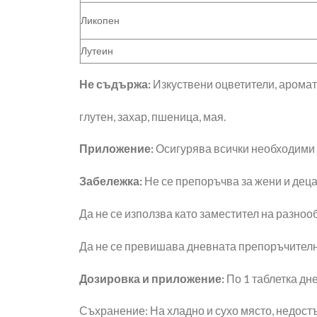
Ликопен
Лутеин
Не съдържа:
Изкуствени оцветители, аромати
глутен, захар, пшеница, мая.
Приложение:
Осигурява всички необходими 
Забележка:
Не се препоръчва за жени и деца
Да не се използва като заместител на разно
Да не се превишава дневната препоръчителн
Дозировка и приложение:
По 1 таблетка дне
Съхранение: На хладно и сухо място, недостъ