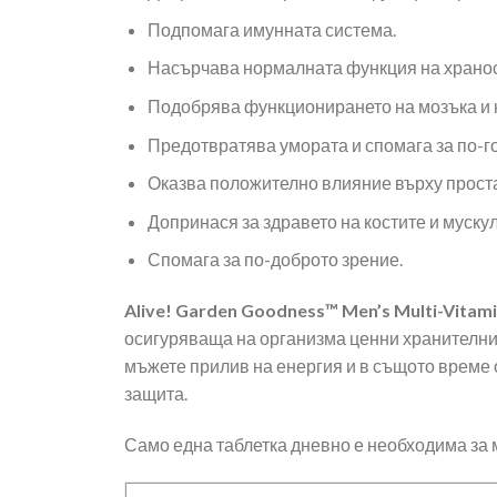
Подпомага имунната система.
Насърчава нормалната функция на храно
Подобрява функционирането на мозъка и 
Предотвратява умората и спомага за по-
Оказва положително влияние върху проста
Допринася за здравето на костите и муск
Спомага за по-доброто зрение.
Alive! Garden Goodness™ Men’s Multi-Vita
осигуряваща на организма ценни хранителни 
мъжете прилив на енергия и в същото време о
защита.
Само една таблетка дневно е необходима за 