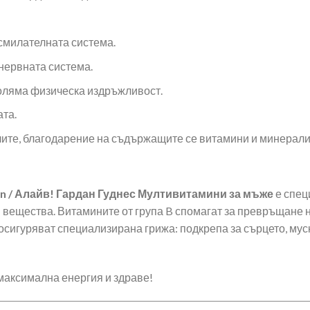
смилателната система.
нервната система.
голяма физическа издръжливост.
та.
улите, благодарение на съдържащите се витамини и минерали
min / Алайв! Гардан Гуднес Мултивитамини за мъже
е спе
вещества. Витамините от група B спомагат за превръщане на
сигуряват специализирана грижа: подкрепа за сърцето, муск
максимална енергия и здраве!