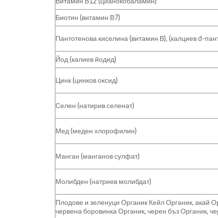
Витамин В12 (цианокобаламин)
Биотин (витамин В7)
Пантотенова киселина (витамин В), (калциев d-пан
Йод (калиев йодид)
Цинк (цинков оксид)
Селен (натирив селенат)
Мед (меден хлорофилин)
Манган (манганов сулфат)
Молибден (натриев молибдат)
Плодове и зеленуци Органик Кейл Органик, акай Ор
червена боровинка Органик, черен бъз Органик, ч