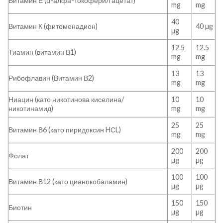
Витамин Е (d-алфа-токоферил ацетат)
mg
mg
40
Витамин К (фитоменадион)
40 µg
µg
12.5
12.5
Тиамин (витамин В1)
mg
mg
13
13
Рибофлавин (Витамин В2)
mg
mg
Ниацин (като никотинова киселина/
10
10
никотинамид)
mg
mg
25
25
Витамин В6 (като пиридоксин HСL)
mg
mg
200
200
Фолат
µg
µg
100
100
Витамин В12 (като цианокобаламин)
µg
µg
150
150
Биотин
µg
µg