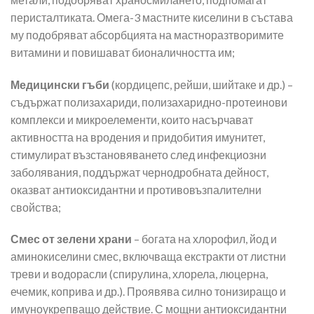
перисталтиката. Омега-3 мастните киселини в състава
му подобряват абсорбцията на мастноразтворимите
витамини и повишават бионаличността им;
Медицински гъби
(кордицепс, рейши, шийтаке и др.) –
съдържат полизахариди, полизахаридно-протеинови
комплекси и микроелементи, които насърчават
активността на вродения и придобития имунитет,
стимулират възстановяването след инфекциозни
заболявания, поддържат чернодробната дейност,
оказват антиоксидантни и противовъзпалителни
свойства;
Смес от зелени храни
– богата на хлорофил, йод и
аминокиселини смес, включваща екстракти от листни
треви и водорасли (спирулина, хлорела, люцерна,
ечемик, коприва и др.). Проявява силно тонизиращо и
имуноукрепващо действие. С мощни антиоксидантни