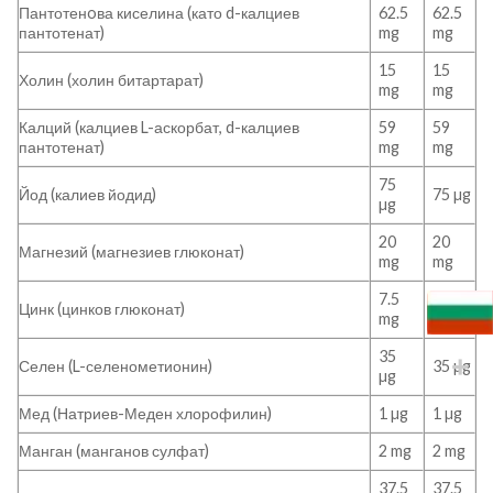
Пантотенoва киселина (като d-калциев
62.5
62.5
пантотенат)
mg
mg
15
15
Холин (холин битартарат)
mg
mg
Калций (калциев L-аскорбат, d-калциев
59
59
пантотенат)
mg
mg
75
Йод (калиев йодид)
75 µg
µg
20
20
Магнезий (магнезиев глюконат)
mg
mg
7.5
7.5
Цинк (цинков глюконат)
mg
mg
35
Селен (L-селенометионин)
35 µg
µg
Мед (Натриев-Меден хлорофилин)
1 µg
1 µg
Манган (манганов сулфат)
2 mg
2 mg
37.5
37.5