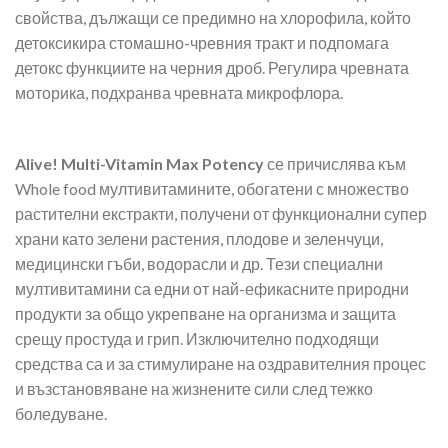
свойства, дължащи се предимно на хлорофила, който
детоксикира стомашно-чревния тракт и подпомага
детокс функциите на черния дроб. Регулира чревната
моторика, подхранва чревната микрофлора.
Alive! Multi-Vitamin Max Potency
се причислява към
Whole food мултивитамините, обогатени с множество
растителни екстракти, получени от функционални супер
храни като зелени растения, плодове и зеленчуци,
медицински гъби, водорасли и др. Тези специални
мултивитамини са едни от най-ефикасните природни
продукти за общо укрепване на организма и защита
срещу простуда и грип. Изключително подходящи
средства са и за стимулиране на оздравителния процес
и възстановяване на жизнените сили след тежко
боледуване.