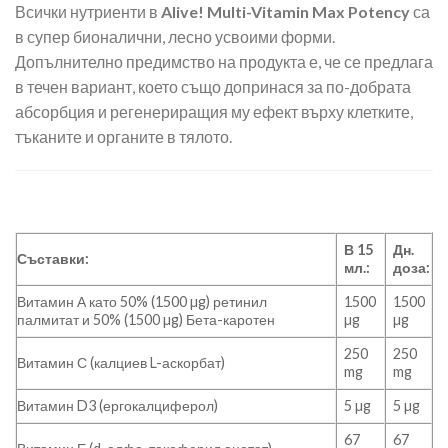
Всички нутриенти в
Alive! Multi-Vitamin Max Potency
са
в супер бионалични, лесно усвоими форми.
Допълнително предимство на продукта е, че се предлага
в течен вариант, което също допринася за по-добрата
абсорбция и регенериращия му ефект върху клетките,
тъканите и органите в тялото.
В 15
Дн.
Съставки:
мл.:
доза:
Витамин А като 50% (1500 µg) ретинил
1500
1500
палмитат и 50% (1500 µg) Бета-каротен
µg
µg
250
250
Витамин С (калциев L-аскорбат)
mg
mg
Витамин D3 (ергокалциферол)
5 µg
5 µg
67
67