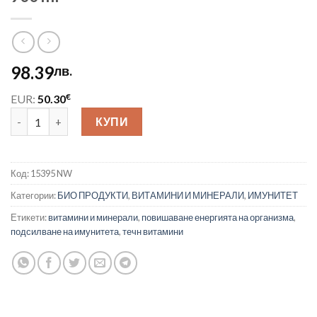
98.39
лв.
€
EUR:
50.30
количество за Nature’s Way Alive! Complete Liquid Multivit
КУПИ
Код:
15395 NW
Категории:
БИО ПРОДУКТИ
,
ВИТАМИНИ И МИНЕРАЛИ
,
ИМУНИТЕТ
Етикети:
витамини и минерали
,
повишаване енергията на организма
,
подсилване на имунитета
,
течн витамини