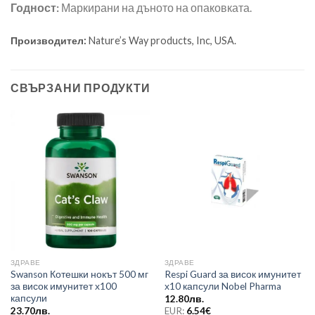
Годност:
Маркирани на дъното на опаковката.
Производител:
Nature’s Way products, Inc, USA.
СВЪРЗАНИ ПРОДУКТИ
ЗДРАВЕ
ЗДРАВЕ
Swanson Котешки нокът 500 мг
Respi Guard за висок имунитет
за висок имунитет х100
х10 капсули Nobel Pharma
капсули
12.80
лв.
23.70
лв.
EUR:
6.54
€