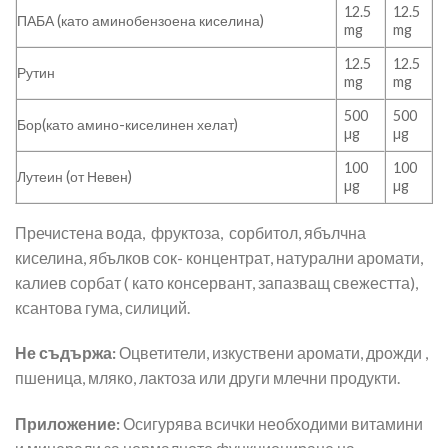
12.5
12.5
ПАБА (като аминобензоена киселина)
mg
mg
12.5
12.5
Рутин
mg
mg
500
500
Бор(като амино-киселинен хелат)
µg
µg
100
100
Лутеин (от Невен)
µg
µg
Пречистена вода, фруктоза, сорбитол, ябълчна
киселина, ябълков сок- концентрат, натурални аромати,
калиев сорбат ( като консервант, запазващ свежестта),
ксантова гума, силиций.
Не съдържа:
Оцветители, изкуствени аромати, дрожди ,
пшеница, мляко, лактоза или други млечни продукти.
Приложение:
Осигурява всички необходими витамини