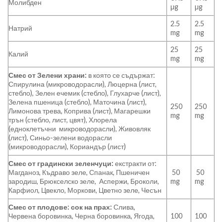
Молибден
µg
µg
2.5
2.5
Натрий
mg
mg
25
25
Калий
mg
mg
Смес от Зелени храни:
в която се съдържат:
Спирулина (микроводорасли), Люцерна (лист,
стебло), Зелен ечемик (стебло), Глухарче (лист),
Зелена пшеница (стебло), Маточина (лист),
250
250
Лимонова трева, Коприва (лист), Магарешки
mg
mg
трън (стебло, лист, цвят), Хлорела
(едноклетъчни микроводорасли), Живовляк
(лист), Синьо-зелени водорасли
(микроводорасли), Кориандър (лист)
Смес от градински зеленчуци:
екстракти от:
Магданоз, Къдраво зеле, Спанак, Пшеничен
50
50
зародиш, Брюкселско зеле, Аспержи, Броколи,
mg
mg
Карфиол, Цвекло, Моркови, Цветно зеле, Чесън
Смес от плодове: сок на прах:
Слива,
Червена боровинка, Черна боровинка, Ягода,
100
100