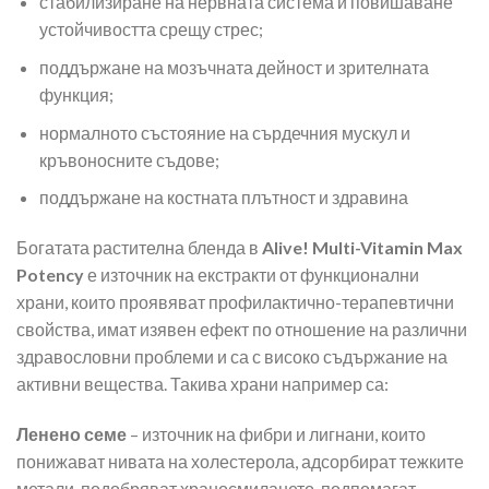
стабилизиране на нервната система и повишаване
устойчивостта срещу стрес;
поддържане на мозъчната дейност и зрителната
функция;
нормалното състояние на сърдечния мускул и
кръвоносните съдове;
поддържане на костната плътност и здравина
Богатата растителна бленда в
Alive! Multi-Vitamin Max
Potency
е източник на екстракти от функционални
храни, които проявяват профилактично-терапевтични
свойства, имат изявен ефект по отношение на различни
здравословни проблеми и са с високо съдържание на
активни вещества. Такива храни например са:
Ленено семе
– източник на фибри и лигнани, които
понижават нивата на холестерола, адсорбират тежките
метали, подобряват храносмилането, подпомагат