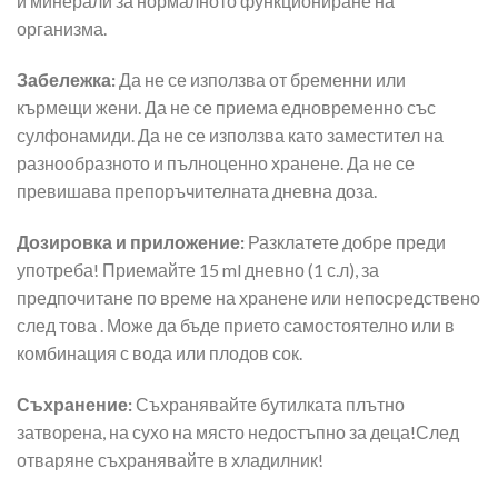
и минерали за нормалното функциониране на
организма.
Забележка:
Да не се използва от бременни или
кърмещи жени. Да не се приема едновременно със
сулфонамиди. Да не се използва като заместител на
разнообразното и пълноценно хранене. Да не се
превишава препоръчителната дневна доза.
Дозировка и приложение:
Разклатете добре преди
употреба! Приемайте 15 ml дневно (1 с.л), за
предпочитане по време на хранене или непосредствено
след това . Може да бъде прието самостоятелно или в
комбинация с вода или плодов сок.
Съхранение:
Съхранявайте бутилката плътно
затворена, на сухо на място недостъпно за деца!След
отваряне съхранявайте в хладилник!