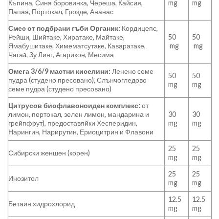
Къпина, Синя боровинка, Череша, Кайсия,
mg
mg
Папая, Портокал, Грозде, Ананас
Смес от подбрани гъби Органик:
Кордицепс,
Рейши, Шийтаке, Хиратаке, Майтаке,
50
50
Ямабушитаке, Химематсутаке, Каваратаке,
mg
mg
Чагаa, Зу Линг, Агарикон, Месима
Омега 3/6/9 мастни киселини:
Ленено семе
50
50
пудра (студено пресовано), Слънчогледово
mg
mg
семе пудра (студено пресовано)
Цитрусов биофлавоноиден комплекс:
от
лимон, портокал, зелен лимон, мандарина и
30
30
грейпфрут), предоставяйки Хесперидин,
mg
mg
Нарингин, Нарирутин, Ериоцитрин и Флавони
25
25
Сибирски женшен (корен)
mg
mg
25
25
Инозитол
mg
mg
12.5
12.5
Бетаин хидрохлорид
mg
mg