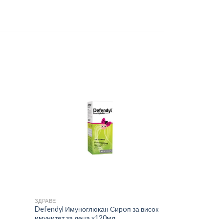
ЗДРАВЕ
ЗДРАВЕ
Defendyl Имуноглюкан Сирoп за висок
Шведска горч
имунитет за деца х120мл