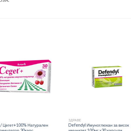
ЗДРАВЕ
 / Цегет+100% Натурален
Defendyl Имуноглюкан за висок
имулатор 30капс.
имунитет 100мг х30 капсули