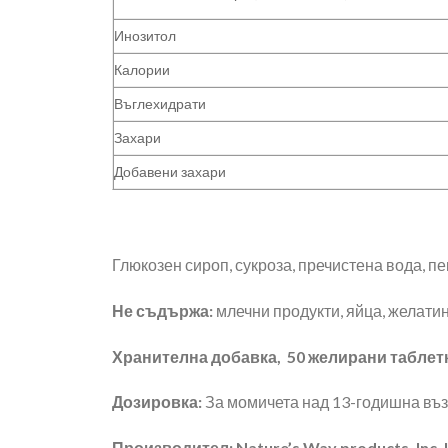
Инозитол
Калории
Въглехидрати
Захари
Добавени захари
Глюкозен сироп, сукроза, пречистена вода, п
Не съдържа:
млечни продукти, яйца, желатин,
Хранителна добавка, 50 желирани таблет
Дозировка:
За момичета над 13-годишна възр
Производител: Nature’s Way products, Inc, 