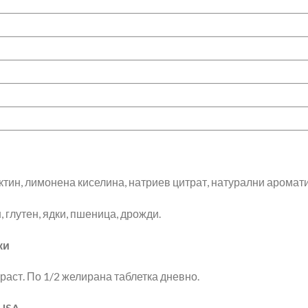
ектин, лимонена киселина, натриев цитрат, натурални аромати
 глутен, ядки, пшеница, дрожди.
ки
аст. По 1/2 желирана таблетка дневно.
USA.