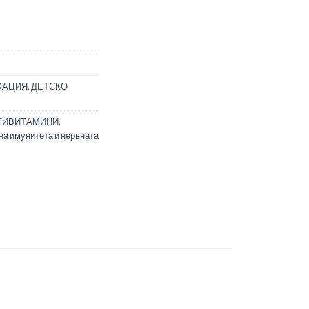
 For Her Алайв Мултивитамини за момичета х 50 желирани таблет
КАЦИЯ
,
ДЕТСКО
ТИВИТАМИНИ
,
на имунитета и нервната