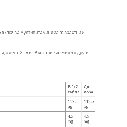
ято включва мултивитамини за възрастни и
, омега-3, -6 и -9 мастни киселини и други
В 1/2
Дн.
табл.:
доза:
112.5
112.5
µg
µg
4.5
4.5
mg
mg