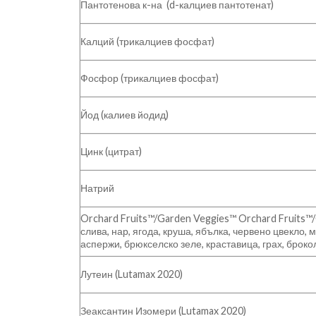
Пантотенова к-на (d-калциев пантотенат)
Калций (трикалциев фосфат)
Фосфор (трикалциев фосфат)
Йод (калиев йодид)
Цинк (цитрат)
Натрий
Orchard Fruits™/Garden Veggies™ Orchard Fruits™
слива, нар, ягода, круша, ябълка, червено цвекло, 
аспержи, брюкселско зеле, краставица, грах, брокол
Лутеин (Lutamax 2020)
Зеаксантин Изомери (Lutamax 2020)