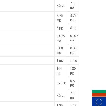
7.5
7.5 µg
µg
3.75
3.75
mg
mg
6 µg
6 µg
0.075
0.075
mg
mg
0.08
0.08
mg
mg
1 mg
1 mg
100
100
µg
µg
0.6
0.6 µg
µg
7.5
7.5 µg
µg
1.25
1.25