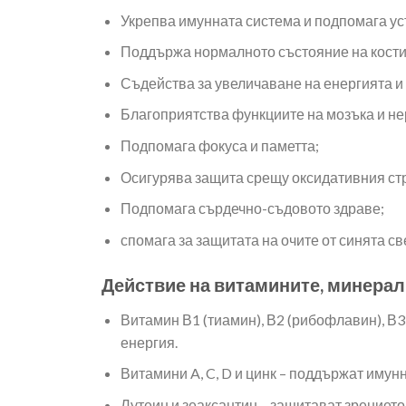
Укрепва имунната система и подпомага ус
Поддържа нормалното състояние на костит
Съдейства за увеличаване на енергията и 
Благоприятства функциите на мозъка и не
Подпомага фокуса и паметта;
Осигурява защита срещу оксидативния ст
Подпомага сърдечно-съдовото здраве;
спомага за защитата на очите от синята св
Действие на витамините, минерал
Витамин В1 (тиамин), В2 (рибофлавин), В3
енергия.
Витамини A, C, D и цинк – поддържат имунн
Лутеин и зеаксантин – защитават зрението