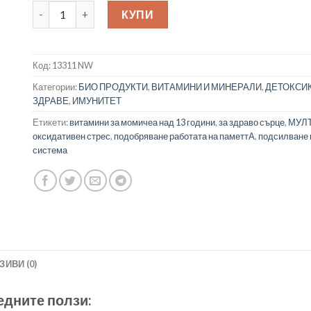
количество за Nature’s Way Alive! Teen Complete Multi
КУПИ
Код:
13311 NW
Категории:
БИО ПРОДУКТИ
,
ВИТАМИНИ И МИНЕРАЛИ
,
ДЕТОКСИ
ЗДРАВЕ
,
ИМУНИТЕТ
Етикети:
витамини за момичеа над 13 години
,
за здраво сърце
,
МУЛ
оксидативен стрес
,
подобряване работата на паметтА
,
подсилване 
система
ЗИВИ (0)
ледните ползи: