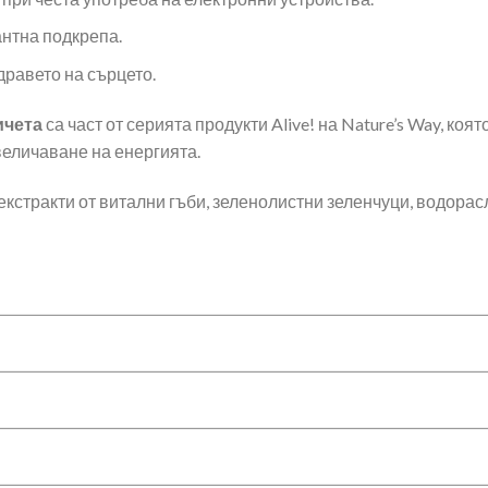
антна подкрепа.
дравето на сърцето.
ичета
са част от серията продукти Alive! на Nature’s Way, ко
величаване на енергията.
екстракти от витални гъби, зеленолистни зеленчуци, водорасли