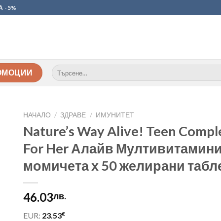
А -5%
Търсене
ОМОЦИИ
за:
НАЧАЛО
/
ЗДРАВЕ
/
ИМУНИТЕТ
Nature’s Way Alive! Teen Compl
For Her Алайв Мултивитамини
момичета х 50 желирани табл
46.03
лв.
€
EUR:
23.53