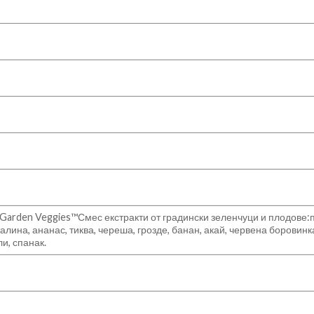
/Garden Veggies™Смес екстракти от градински зеленчуци и плодове:п
малина, ананас, тиква, череша, грозде, банан, акай, червена боровинк
и, спанак.