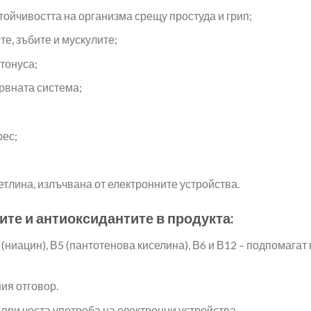
тойчивостта на организма срещу простуда и грип;
е, зъбите и мускулите;
тонуса;
рвната система;
рес;
етлина, излъчвана от електронните устройства.
ите и антиоксидантите в продукта:
 (ниацин), В5 (пантотенова киселина), В6 и В12 – подпомага
ия отговор.
 при честа употреба на електронни устройства.