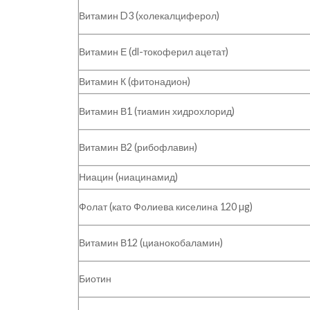
Витамин D3 (холекалциферол)
Витамин Е (dl-токоферил ацетат)
Витамин К (фитонадион)
Витамин В1 (тиамин хидрохлорид)
Витамин В2 (рибофлавин)
Ниацин (ниацинамид)
Фолат (като Фолиева киселина 120 µg)
Витамин В12 (цианокобаламин)
Биотин