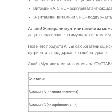
Витамини А, С и Е – осигуряват антиоксид
B-витамини, витамини C и E – поддържат з
Алайв! Желирани мултивитамини за мом
деца за подсилване на имунната система и у
Повечето продукти
Alive!
са обогатени още с 
нутриенти за поддържане на добро здраве.
Алайв Мултивитамини за момичета СЪСТАВ:
Съставки:
Витамин А (ретинил палмитат)
Витамин С (аскорбинова к-на)