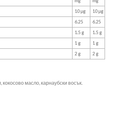
mg
mg
10 µg
10 µg
6.25
6.25
1.5 g
1.5 g
1 g
1 g
2 g
2 g
, кокосово масло, карнаубски восък.