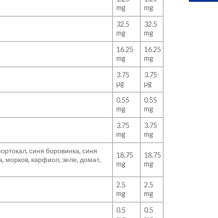
mg
mg
32.5
32.5
mg
mg
16.25
16.25
mg
mg
3.75
3.75
µg
µg
0.55
0.55
mg
mg
3.75
3.75
mg
mg
ортокал, синя боровинка, синя
18.75
18.75
а, морков, карфиол, зеле, домат,
mg
mg
2.5
2.5
mg
mg
0.5
0.5