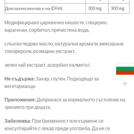
Докозахексаенова к-на (DHА)
300 mg
300 mg
Модифицирано царевично нишесте, глицерин,
карагенан, сорбитол, пречистена вода,
слънчогледово масло, натурални аромати, миксирани
токофероли, розмарин екстракт,
зелен чай екстракт, аскорбил палмитат.
Не съдържа:
Захар, глутен. Подходящо за
вегетарианци.
Приложение:
Допринася за нормалното състояние на
зрението при децата.
Забележка:
При бременност или кърмене се
консултирайте с лекар преди употреба. Да не се