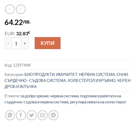
64.22
лв.
€
EUR:
32.83
количество за Nature’s Way Oмега-3 500 mg от водорасли Nut
КУПИ
Код:
12197 NW
Категории:
БИО ПРОДУКТИ
,
ИМУНИТЕТ
,
НЕРВНА СИСТЕМА
,
ОЧНИ
,
СЪРДЕЧНО - СЪДОВА СИСТЕМА
,
ХОЛЕСТЕРОЛ И КРЪВНО
,
ЧЕРЕН
ДРОБ И ЖЛЪЧКА
Етикети:
за добро зрение
,
нервна система
,
подпомага работата на
сърдечно-съдова и нервна система
,
регулира нивата на холестерол