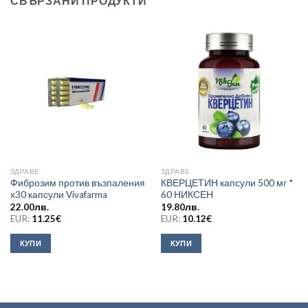
СВЪРЗАНИ ПРОДУКТИ
ЗДРАВЕ
ЗДРАВЕ
Фиброзим против възпаления
КВЕРЦЕТИН капсули 500 мг *
x30 капсули Vivafarma
60 НИКСЕН
22.00
лв.
19.80
лв.
EUR:
11.25
€
EUR:
10.12
€
КУПИ
КУПИ