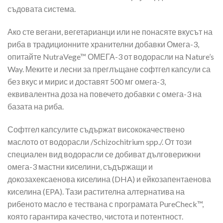
съдовата система.
Ако сте вегани, вегетарианци или не понасяте вкусът на
риба в традиционните хранителни добавки Омега-3,
опитайте NutraVege™ ОМЕГА-3 от водорасли на Nature’s
Way. Меките и лесни за преглъщане софтгел капсули са
без вкус и мирис и доставят 500 мг омега-3,
еквивалентна доза на повечето добавки с омега-3 на
базата на риба.
Софтгел капсулите съдържат висококачествено
маслото от водорасли /Schizochitrium spp./. От този
специален вид водорасли се добиват дълговерижни
омега-3 мастни киселини, съдържащи и
докозахексаенова киселина (DHA) и ейкозапентаенова
киселина (EPA). Тази растителна алтернатива на
рибеното масло е тествана с програмата PureCheck™,
която гарантира качество, чистота и потентност.