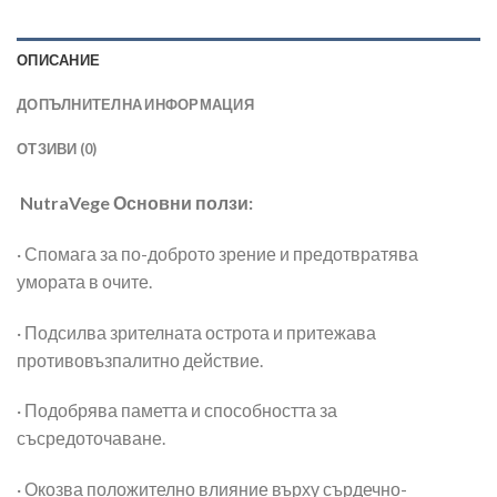
ОПИСАНИЕ
ДОПЪЛНИТЕЛНА ИНФОРМАЦИЯ
ОТЗИВИ (0)
NutraVege Основни ползи:
· Спомага за по-доброто зрение и предотвратява
умората в очите.
· Подсилва зрителната острота и притежава
противовъзпалитно действие.
· Подобрява паметта и способността за
съсредоточаване.
· Окозва положително влияние върху сърдечно-