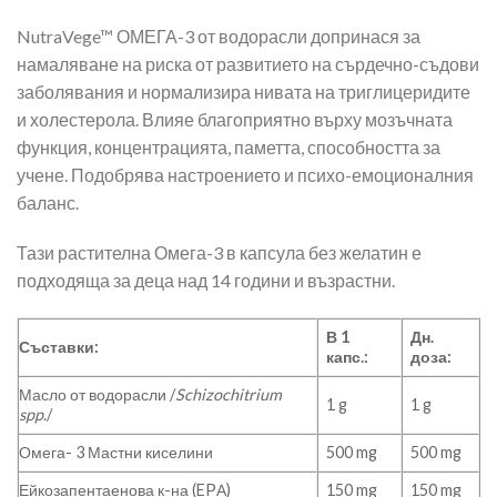
NutraVege™ ОМЕГА-3 от водорасли допринася за
намаляване на риска от развитието на сърдечно-съдови
заболявания и нормализира нивата на триглицеридите
и холестерола. Влияе благоприятно върху мозъчната
функция, концентрацията, паметта, способността за
учене. Подобрява настроението и психо-емоционалния
баланс.
Тази растителна Омега-3 в капсула без желатин е
подходяща за деца над 14 години и възрастни.
В 1
Дн.
Съставки:
капс.:
доза:
Масло от водорасли /
Schizochitrium
1 g
1 g
spp
./
Омега- 3 Мастни киселини
500 mg
500 mg
Ейкозапентаенова к-на
(EPА)
150 mg
150 mg