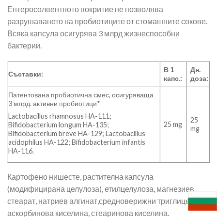
Ентеросолвентното покритие не позволява
разрушаването на пробиотиците от стомашните сокове.
Всяка капсула осигурява 3 млрд жизнеспособни
бактерии.
В 1
Дн.
Съставки:
капс.:
доза:
Патентована пробиотична смес, осигуряваща
3 млрд. активни пробиотици*
Lactobacillus rhamnosus HA-111;
25
25 mg
Bifidobacterium longum HA-135;
mg
Bifidobacterium breve HA-129; Lactobacillus
acidophilus HA-122; Bifidobacterium infantis
HA-116.
Картофено нишесте, растителна капсула
(модифицирана целулоза), етилцелулоза, магнезиев
стеарат, натриев алгинат,средноверижни триглицериди,
аскорбинова киселина, стеаринова киселина.