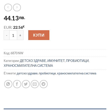
44.13
лв.
€
EUR:
22.56
количество за Nature’s Way Primadophilus® Junior/ Примад
КУПИ
Код:
6870 NW
Категории:
ДЕТСКО ЗДРАВЕ
,
ИМУНИТЕТ
,
ПРОБИОТИЦИ
,
ХРАНОСМИЛАТЕЛНА СИСТЕМА
Етикети:
детско здраве
,
пробиотици
,
храносмилателна система