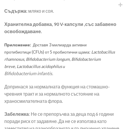
Съдържа:
мляко и соя.
Хранителна добавка, 90 V-капсули ,със забавено
освобождаване.
Приложение:
Доставя 3 милиарда активни
протибиотици (CFUs) от 5 пробиотични щама:
Lactobacillus
rhamnosus
, Bifidobacterium longum
, Bifidobacterium
breve
, Lactobacillus acidophilus
и
Bifidobacterium infantis.
Допринася за нормалната функция на стомашно-
чревния тракт и за нормалното състояние на
храносмилателната флора.
Забележка
: Не се препоръчва за деца под 6 години
поради риск от задавяне. Да не се използва като
заместител на разнообразното и пълноценно хранене.