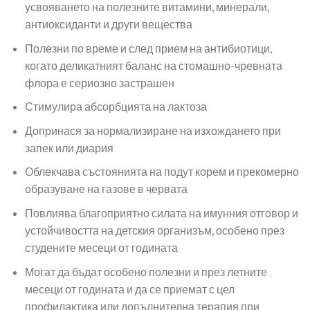
усвояването на полезните витамини, минерали,
антиоксиданти и други вещества
Полезни по време и след прием на антибиотици,
когато деликатният баланс на стомашно-чревната
флора е сериозно застрашен
Стимулира абсорбцията на лактоза
Допринася за нормализиране на изхождането при
запек или диария
Облекчава състоянията на подут корем и прекомерно
образуване на газове в червата
Повлиява благоприятно силата на имунния отговор и
устойчивостта на детския организъм, особено през
студените месеци от годината
Могат да бъдат особено полезни и през летните
месеци от годината и да се приемат с цел
профилактика или допълнителна терапия при