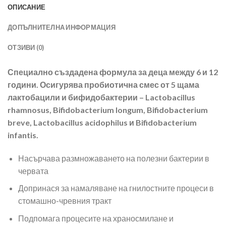
ОПИСАНИЕ
ДОПЪЛНИТЕЛНА ИНФОРМАЦИЯ
ОТЗИВИ (0)
Специално създадена формула за деца между 6 и 12
години. Осигурява пробиотична смес от 5 щама
лактобацили и бифидобактерии – Lactobacillus
rhamnosus, Bifidobacterium longum, Bifidobacterium
breve, Lactobacillus acidophilus и Bifidobacterium
infantis.
Насърчава размножаването на полезни бактерии в
червата
Допринася за намаляване на гнилостните процеси в
стомашно-чревния тракт
Подпомага процесите на храносмилане и