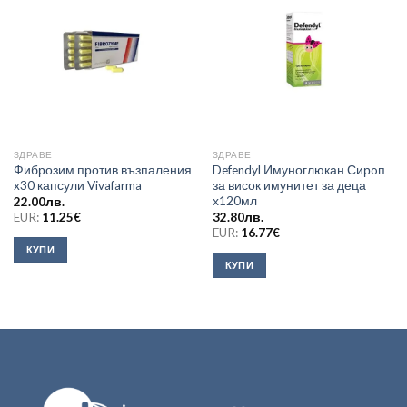
ЗДРАВЕ
ЗДРАВЕ
Фиброзим против възпаления
Defendyl Имуноглюкан Сирoп
x30 капсули Vivafarma
за висок имунитет за деца
х120мл
22.00
лв.
EUR:
11.25
€
32.80
лв.
EUR:
16.77
€
КУПИ
КУПИ