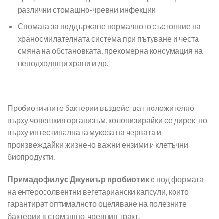
различни стомашно-чревни инфекции
Спомага за поддържане нормалното състояние на
храносмилателната система при пътуване и честа
смяна на обстановката, прекомерна консумация на
неподходящи храни и др.
Пробиотичните бактерии въздействат положително
върху човешкия организъм, колонизирайки се директно
върху интестиналната мукоза на червата и
произвеждайки жизнено важни ензими и клетъчни
биопродукти.
Примадофилус Джуниър пробиотик
е под формата
на ентеросолвентни вегетариански капсули, които
гарантират оптималното оцеляване на полезните
бактерии в стомашно-чревния тракт.