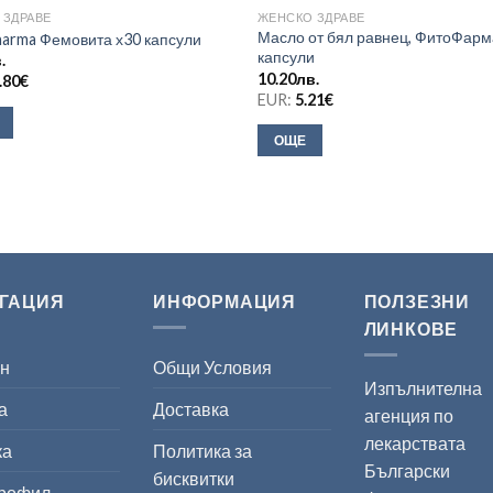
 ЗДРАВЕ
ЖЕНСКО ЗДРАВЕ
Масло от бял равнец, ФитоФарм
arma Фемовита х30 капсули
капсули
.
10.20
лв.
.80
€
EUR:
5.21
€
ОЩЕ
ГАЦИЯ
ИНФОРМАЦИЯ
ПОЛЗЕЗНИ
ЛИНКОВЕ
ин
Общи Условия
Изпълнителна
а
Доставка
агенция по
лекарствата
ка
Политика за
Български
бисквитки
профил