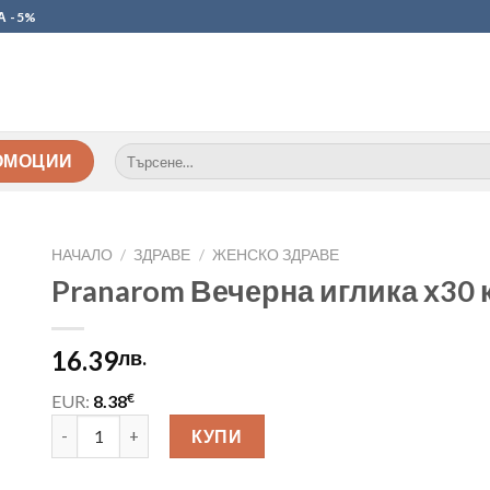
А -5%
Търсене
ОМОЦИИ
за:
НАЧАЛО
/
ЗДРАВЕ
/
ЖЕНСКО ЗДРАВЕ
Pranarom Вечерна иглика х30
16.39
лв.
€
EUR:
8.38
количество за Pranarom Вечерна иглика х30 капсули
КУПИ