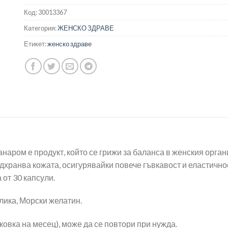
Код:
30013367
Категория:
ЖЕНСКО ЗДРАВЕ
Етикет:
женско здраве
наром е продукт, който се грижи за баланса в женския орган
дхранва кожата, осигурявайки повече гъвкавост и еластичн
 от 30 капсули.
лика, Морски желатин.
ковка на месец), може да се повтори при нужда.