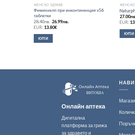
ЖЕНСКО ЗДРАВЕ
ЖЕНСКО
Феминхелп при инконтиненция х56
Naturph
таблетки
27.00
лв
Original
Текущата
28.40
лв.
26.99
лв.
EUR:
13
price
цена
EUR:
13.80
€
was:
е:
28.40лв..
26.99лв..
КУПИ
КУПИ
НАВИ
Магаз
Онлайн аптека
Количк
Дигитална
Поръч
платформа за грижа
за здравето и
Моят 