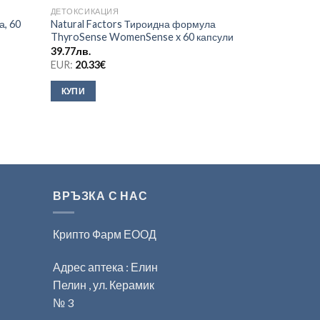
ДЕТОКСИКАЦИЯ
ЖЕНСКО ЗДРАВ
а, 60
Natural Factors Тироидна формула
Иногинол за 
ThyroSense WomenSense x 60 капсули
таблетки
39.77
лв.
38.00
лв.
EUR:
20.33
€
EUR:
19.43
€
КУПИ
КУПИ
ВРЪЗКА С НАС
Крипто Фарм ЕООД
Адрес аптека : Елин
Пелин , ул. Керамик
№ 3