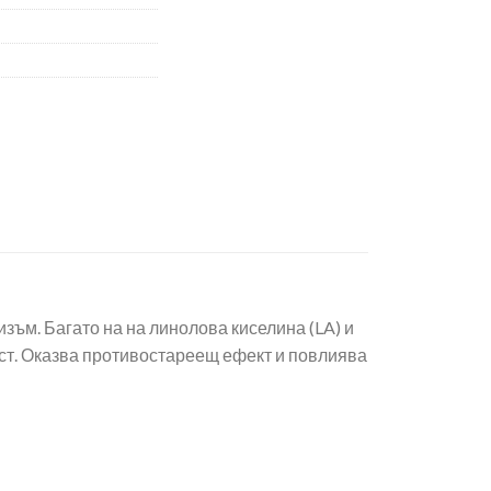
изъм. Багато на на линолова киселина (LA) и
ост. Оказва противостареещ ефект и повлиява