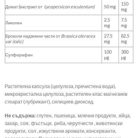
150
Домат (екстракт от
Lycopersicon esculentum)
50 mg
mg
2.5
7.5
Ликопен
mg
mg
Броколи надземни части от
Brassica oleracea
27.5
82.5
var italic)
mg
mg
100
300
Сулфорафан
µg
µg
Растителна капсула (целулоза, пречистена вода),
микрокристална целулоза, растителен клас магнезиев
стеарат (лубрикант), силициев диоксид.
Не съдържа:
глутен, пшеница, млечни продукти, яйца,
захар, соя, фъстъци, риба, черупчести , животински
продукти, сол , изкуствени аромати, консерванти,