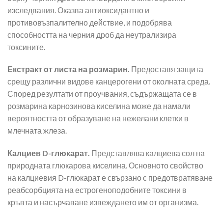
изследвания. Оказва антиоксидантно и
противовъзпалително действие, и подобрява
способността на черния дроб да неутрализира
токсините.
Екстракт от листа на розмарин.
Предоставя защита
срещу различни видове канцерогени от околната среда.
Според резултати от проучвания, съдържащата се в
розмарина карнозинова киселина може да намали
вероятността от образуване на нежелани клетки в
млечната жлеза.
Калциев D-глюкарат.
Представлява калциева сол на
природната глюкарова киселина. Основното свойство
на калциевия D-глюкарат е свързано с предотвратяване
реабсорбцията на естрогеноподобните токсини в
кръвта и насърчаване извеждането им от организма.