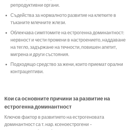
репродуктивни органи.
Съдейства за нормалното развитие на клетките в
тъканите млечните жлези.
Облекчава симптомите на естрогенна доминантност:
нервност и чести промени в настроението, наддаване
на тегло, задържане на течности, повишен апетит,
мигрена и други състояния.
Подходящо средство за жени, които приемат орални
контрацептиви.
Кои са основните причини за развитие на
естрогенна доминантност
Ключов фактор в развитието на естрогеновата
доминантност са т. нар. ксеноестрогени –