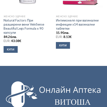
ЖЕНСКО ЗДРАВЕ
ЖЕНСКО ЗДРАВЕ
Natural Factors При
Интимохелп при вагинални
разширени вени VeinSense
инфекции х14 вагинални
Beautiful Legs Formula x 90
таблетки
капсули
15.90
лв.
84.26
лв.
EUR:
8.13
€
EUR:
43.08
€
КУПИ
КУПИ