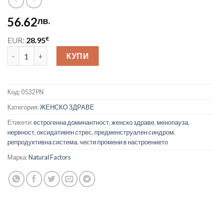
56.62
лв.
€
EUR:
28.95
количество за Preferred Nutrition EstroSense® WomenSense®
КУПИ
Код:
0532 PN
Категория:
ЖЕНСКО ЗДРАВЕ
Етикети:
естрогенна доминантност
,
женско здраве
,
менопауза
,
нервност
,
оксидативен стрес
,
предменструален синдром
,
репродуктивна система
,
чести промени в настроението
Марка:
Natural Factors