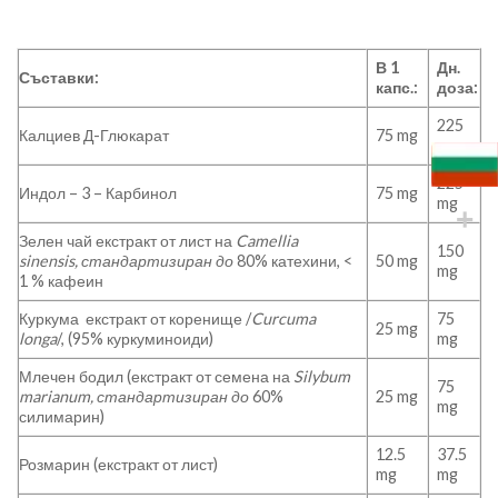
В 1
Дн.
Съставки:
капс.:
доза:
225
Калциев Д-Глюкарат
75 mg
mg
225
Индол – 3 – Карбинол
75 mg
mg
Зелен чай екстракт от лист на
Camellia
150
sinensis, стандартизиран до
80% катехини, <
50 mg
mg
1 % кафеин
Куркума екстракт от коренище /
Curcuma
75
25 mg
longa
/, (95% куркуминоиди)
mg
Млечен бодил (екстракт от семена на
Silybum
75
marianum, стандартизиран до
60%
25 mg
mg
силимарин)
12.5
37.5
Розмарин (екстракт от лист)
mg
mg