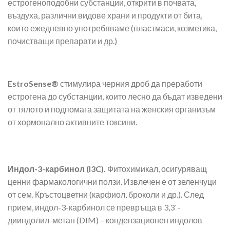
естрогеноподобни субстанции, открити в почвата,
въздуха, различни видове храни и продукти от бита,
които ежедневно употребяваме (пластмаси, козметика,
почистващи препарати и др.)
EstroSense®
стимулира черния дроб да преработи
естрогена до субстанции, които лесно да бъдат изведени
от тялото и подпомага защитата на женския организъм
от хормонално активните токсини.
Индол-3-карбинол (I3C).
Фитохимикал, осигуряващ
ценни фармакологични ползи. Извлечен е от зеленчуци
от сем. Кръстоцветни (карфиол, броколи и др.). След
прием, индол-3-карбинол се превръща в 3,3`-
дииндолил-метан (DIM) – кондензационен индолов