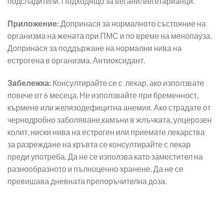
подсладители. Подходящо за вегани/вегетарианци.
Приложение:
Допринася за нормалното състояние на
организма на жената при ПМС и по време на менопауза.
Допринася за поддържане на нормални нива на
естрогена в организма. Антиоксидант.
Забележка:
Консултирайте се с лекар, ако използвате
повече от 6 месеца. Не използвайте при бременност,
кърмене или желязодефицитна анемия. Ако страдате от
чернодробно заболяване,камъни в жлъчката, улцерозен
колит, ниски нива на естроген или приемате лекарства
за разреждане на кръвта се консултирайте с лекар
преди употреба. Да не се използва като заместител на
разнообразното и пълноценно хранене. Да не се
превишава дневната препоръчителна доза.