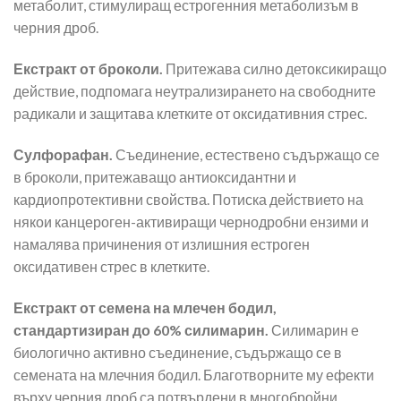
метаболит, стимулиращ естрогенния метаболизъм в
черния дроб.
Екстракт от броколи.
Притежава силно детоксикиращо
действие, подпомага неутрализирането на свободните
радикали и защитава клетките от оксидативния стрес.
Сулфорафан.
Съединение, естествено съдържащо се
в броколи, притежаващо антиоксидантни и
кардиопротективни свойства. Потиска действието на
някои канцероген-активиращи чернодробни ензими и
намалява причинения от излишния естроген
оксидативен стрес в клетките.
Екстракт от семена на млечен бодил,
стандартизиран до 60% силимарин.
Силимарин е
биологично активно съединение, съдържащо се в
семената на млечния бодил. Благотворните му ефекти
върху черния дроб са потвърдени в многобройни