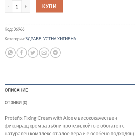
количество за Protefix Фиксиращ крем за зъбни протези с ал
КУПИ
Код:
36966
Категории:
ЗДРАВЕ
,
УСТНА ХИГИЕНА
ОПИСАНИЕ
ОТЗИВИ (0)
Protefix Fixing Cream with Aloe е висококачествен
фиксиращ крем за зъбни протези, който е обогатен с
натурален комплекс от алое вера и е особено подходящ