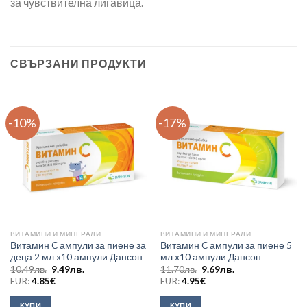
за чувствителна лигавица.
СВЪРЗАНИ ПРОДУКТИ
-10%
-17%
ВИТАМИНИ И МИНЕРАЛИ
ВИТАМИНИ И МИНЕРАЛИ
Витамин C ампули за пиене за
Витамин C ампули за пиене 5
деца 2 мл х10 ампули Дансон
мл х10 ампули Дансон
Original
Текущата
Original
Текущата
10.49
лв.
9.49
лв.
11.70
лв.
9.69
лв.
price
цена
price
цена
EUR:
4.85
€
EUR:
4.95
€
was:
е:
was:
е:
10.49лв..
9.49лв..
11.70лв..
9.69лв..
КУПИ
КУПИ