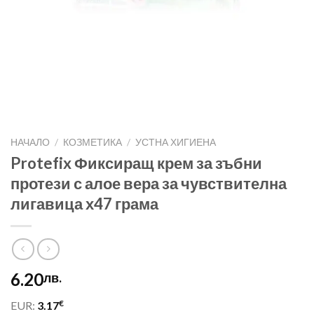
НАЧАЛО
/
КОЗМЕТИКА
/
УСТНА ХИГИЕНА
Protefix Фиксиращ крем за зъбни
протези с алое вера за чувствителна
лигавица х47 грама
6.20
лв.
€
EUR:
3.17