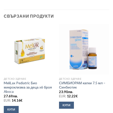
СВЪРЗАНИ ПРОДУКТИ
ДЕТСКО ЗДРАВЕ
ДЕТСКО ЗДРАВЕ
MeliLax Pediatric Био
СИМБИОРАМ капки 7.5 мл –
микроклизма за деца х6 броя
Синбиотик
Aboca
23.90
лв.
27.69
лв.
EUR:
12.22
€
EUR:
14.16
€
КУПИ
КУПИ