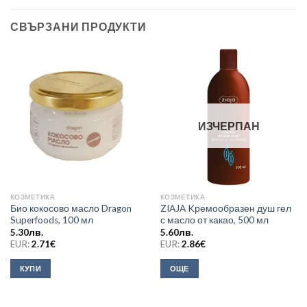
СВЪРЗАНИ ПРОДУКТИ
ИЗЧЕРПАН
КОЗМЕТИКА
КОЗМЕТИКА
Био кокосово масло Dragon
ZIAJA Kремообразен душ гел
Superfoods, 100 мл
с масло от какао, 500 мл
5.30
лв.
5.60
лв.
EUR:
2.71
€
EUR:
2.86
€
КУПИ
ОЩЕ