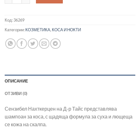
Код:
36269
Категории:
КОЗМЕТИКА
,
КОСА И НОКТИ
ОПИСАНИЕ
ОТЗИВИ (0)
Сензибел Нахткерцен на Д-р Тайс представлява
шампоан за коса, с щадяща формула за суха и лющеща
се кожа на скалпа.