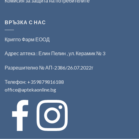
Комисия за защита на потребителите
ВРЪЗКА С НАС
Крипто Фарм ЕООД
Адрес аптека : Елин Пелин , ул. Керамик № 3
Разрешително № АП-2386/26.07.2022г
Телефон:
+359879816188
office@aptekaonline.bg