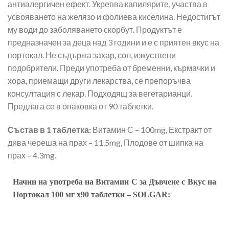
антиалергичен ефект. Укрепва капилярите, участва в
усвояването на желязо и фолиева киселина. Недостигът
му води до заболяването скорбут. Продуктът е
предназначен за деца над 3 години и е с приятен вкус на
портокал. Не съдържа захар, сол, изкуствени
подобрители. Преди употреба от бременни, кърмачки и
хора, приемащи други лекарства, се препоръчва
консултация с лекар. Подходящ за вегетарианци.
Предлага се в опаковка от 90 таблетки.
Състав в 1 таблетка:
Витамин С – 100mg, Екстракт от
дива череша на прах – 11.5mg, Плодове от шипка на
прах – 4.3mg.
Начин на употреба
на
Витамин С за Дъвчене с Вкус на
Портокал 100 мг х90 таблетки – SOLGAR
: