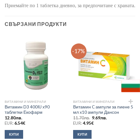
Приемайте по 1 таблетка дневно, за предпочитане с храната.
СВЪРЗАНИ ПРОДУКТИ
-17%
ВИТАМИНИ И МИНЕРАЛИ
ВИТАМИНИ И МИНЕРАЛИ
Витамин D3 400IU х90
Витамин C ампули за пиене 5
таблетки Екофарм
мл х10 ампули Дансон
Original
Текущата
12.80
лв.
11.70
лв.
9.69
лв.
price
цена
EUR:
6.54
€
EUR:
4.95
€
was:
е:
11.70лв..
9.69лв..
КУПИ
КУПИ