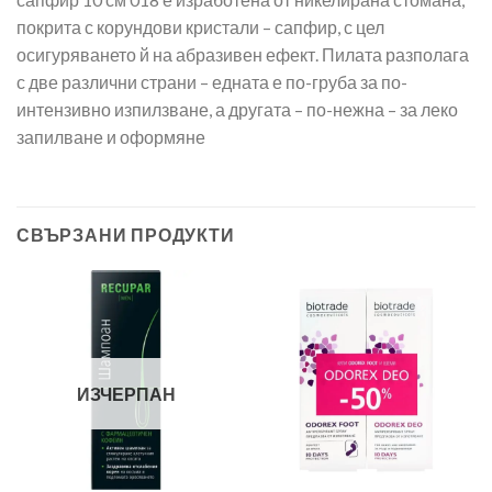
покрита с корундови кристали – сапфир, с цел
осигуряването й на абразивен ефект. Пилата разполага
с две различни страни – едната е по-груба за по-
интензивно изпилзване, а другата – по-нежна – за леко
запилване и оформяне
СВЪРЗАНИ ПРОДУКТИ
ИЗЧЕРПАН