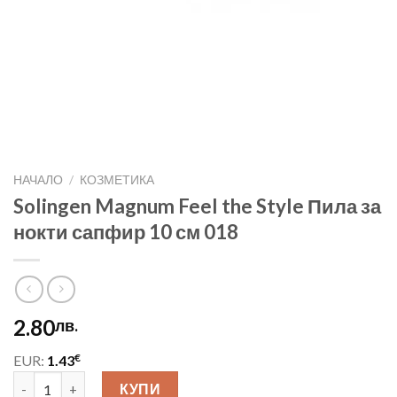
НАЧАЛО
/
КОЗМЕТИКА
Solingen Magnum Feel the Style Пила за
нокти сапфир 10 см 018
2.80
лв.
€
EUR:
1.43
количество за Solingen Magnum Feel the Style Пила за нокти 
КУПИ