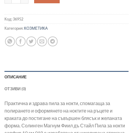
Код:
36952
Категория:
КОЗМЕТИКА
ОПИСАНИЕ
ОТЗИВИ (0)
Практична и здрава пила за нокти, спомагаща за
полирането и оформянето на ноктите на ръцете и
краката до постигане на съвършен блясък и желаната
форма. Солинген Магнум Фиил дъ Стайл Пила за нокти
сапфир 10 см 018 е изработена от никелирана стомана,