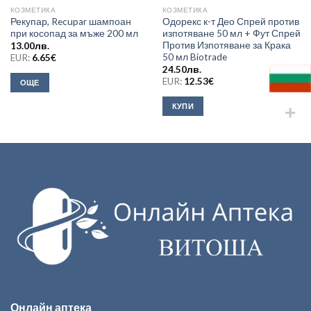
КОЗМЕТИКА
КОЗМЕТИКА
Рекупар, Recupar шампоан
Одорекс к-т Део Спрей против
при косопад за мъже 200 мл
изпотяване 50 мл + Фут Спрей
Против Изпотяване за Крака
13.00
лв.
50 мл Biotrade
EUR:
6.65
€
24.50
лв.
EUR:
12.53
€
ОЩЕ
КУПИ
Онлайн аптека