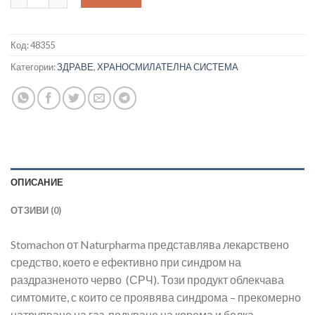
Код:
48355
Категории:
ЗДРАВЕ
,
ХРАНОСМИЛАТЕЛНА СИСТЕМА
ОПИСАНИЕ
ОТЗИВИ (0)
Stomachon от Naturpharma представлявa лекарствено
средство, което е ефективно при синдром на
раздразненото черво (СРЧ). Този продукт облекчава
симтомите, с които се проявява синдрома – прекомерно
натрупване на газ, подуване на корема и болка,