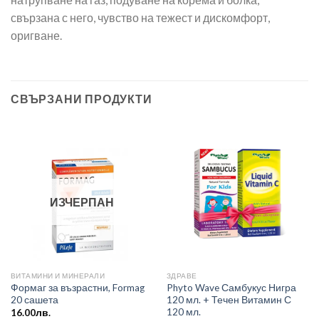
свързана с него, чувство на тежест и дискомфорт,
оригване.
СВЪРЗАНИ ПРОДУКТИ
ИЗЧЕРПАН
ВИТАМИНИ И МИНЕРАЛИ
ЗДРАВЕ
Формаг за възрастни, Formag
Phyto Wave Самбукус Нигра
20 сашета
120 мл. + Течен Витамин С
120 мл.
16.00
лв.